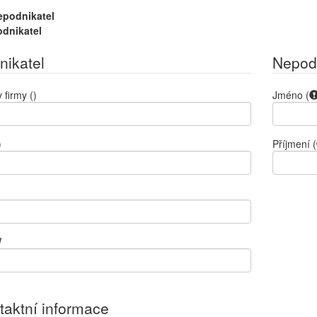
epodnikatel
odnikatel
nikatel
Nepod
 firmy
()
Jméno
(
)
Příjmení
(
)
W
taktní informace