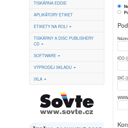
TISKÁRNA EDDIE
N
P
APLIKÁTORY ETIKET
Pod
ETIKETY NA ROLI
TISKÁRNY A DISC PUBLISHERY
Název
CD
SOFTWARE
IČO
(
VÝPRODEJ SKLADU
DIČ
(
IXLA
WW
Kon