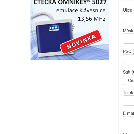
Ulice
Měst
PSČ
(
Stát
(
Telef
E-mai