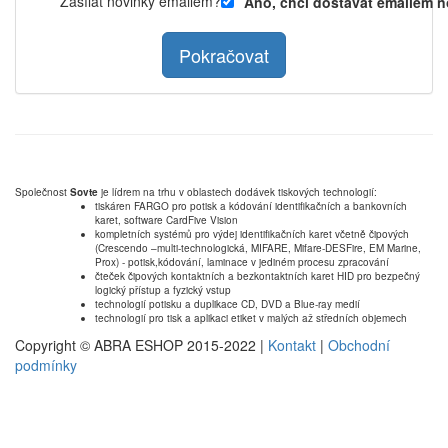
Zasílat novinky emailem?
Ano, chci dostávat emailem n
Pokračovat
Společnost
Sovte
je lídrem na trhu v oblastech dodávek tiskových technologií:
tiskáren FARGO pro potisk a kódování identifikačních a bankovních
karet, software CardFive Vision
kompletních systémů pro výdej identifikačních karet včetně čipových
(Crescendo –multi-technologická, MIFARE, Mifare-DESFire, EM Marine,
Prox) - potisk,kódování, laminace v jediném procesu zpracování
čteček čipových kontaktních a bezkontaktních karet HID pro bezpečný
logický přístup a fyzický vstup
technologií potisku a duplikace CD, DVD a Blue-ray medií
technologií pro tisk a aplikaci etiket v malých až středních objemech
Copyright © ABRA ESHOP 2015-2022 |
Kontakt
|
Obchodní
podmínky