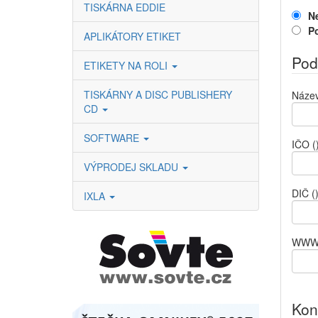
TISKÁRNA EDDIE
N
P
APLIKÁTORY ETIKET
Pod
ETIKETY NA ROLI
TISKÁRNY A DISC PUBLISHERY
Název
CD
SOFTWARE
IČO
(
VÝPRODEJ SKLADU
DIČ
(
IXLA
WW
Kon