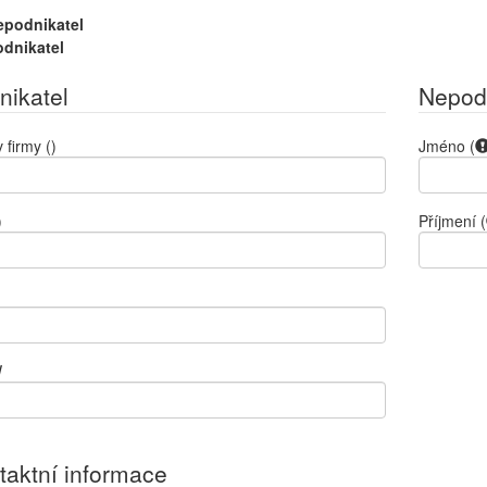
epodnikatel
odnikatel
nikatel
Nepod
 firmy
()
Jméno
(
)
Příjmení
(
)
W
taktní informace