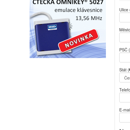
Ulice
Měst
PSČ
(
Stát
(
Telef
E-mai