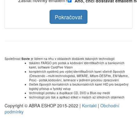
Zasílat novinky emailem?
Ano, chci dostávat emailem n
Pokračovat
Společnost
Sovte
je lídrem na trhu v oblastech dodávek tiskových technologií:
tiskáren FARGO pro potisk a kódování identifikačních a bankovních
karet, software CardFive Vision
kompletních systémů pro výdej identifikačních karet včetně čipových
(Crescendo –multi-technologická, MIFARE, Mifare-DESFire, EM Marine,
Prox) - potisk,kódování, laminace v jediném procesu zpracování
čteček čipových kontaktních a bezkontaktních karet HID pro bezpečný
logický přístup a fyzický vstup
technologií potisku a duplikace CD, DVD a Blue-ray medií
technologií pro tisk a aplikaci etiket v malých až středních objemech
Copyright © ABRA ESHOP 2015-2022 |
Kontakt
|
Obchodní
podmínky