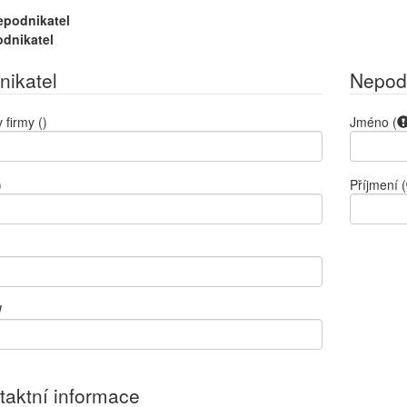
epodnikatel
odnikatel
nikatel
Nepod
 firmy
()
Jméno
(
)
Příjmení
(
)
W
taktní informace