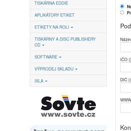
TISKÁRNA EDDIE
N
P
APLIKÁTORY ETIKET
Pod
ETIKETY NA ROLI
TISKÁRNY A DISC PUBLISHERY
Název
CD
SOFTWARE
IČO
(
VÝPRODEJ SKLADU
DIČ
(
IXLA
WW
Kon