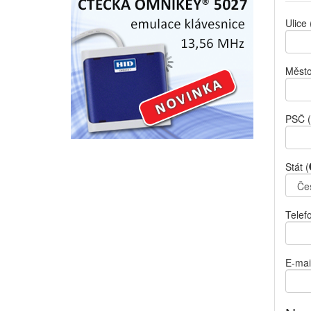
Ulice
Měst
PSČ
(
Stát
(
Telef
E-mai