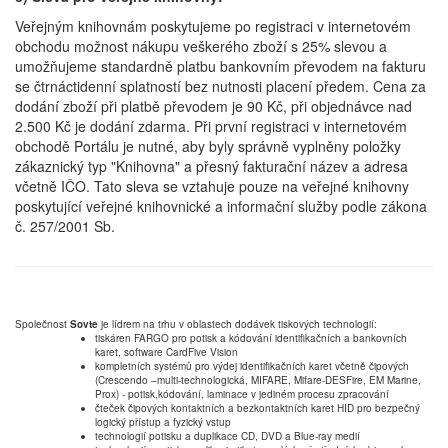
Veřejným knihovnám poskytujeme po registraci v internetovém
obchodu možnost nákupu veškerého zboží s 25% slevou a
umožňujeme standardně platbu bankovním převodem na fakturu
se čtrnáctidenní splatností bez nutnosti placení předem. Cena za
dodání zboží při platbě převodem je 90 Kč, při objednávce nad
2.500 Kč je dodání zdarma. Při první registraci v internetovém
obchodě Portálu je nutné, aby byly správně vyplněny položky
zákaznický typ "Knihovna" a přesný fakturační název a adresa
včetně IČO. Tato sleva se vztahuje pouze na veřejné knihovny
poskytující veřejné knihovnické a informační služby podle zákona
č. 257/2001 Sb.
Společnost
Sovte
je lídrem na trhu v oblastech dodávek tiskových technologií:
tiskáren FARGO pro potisk a kódování identifikačních a bankovních
karet, software CardFive Vision
kompletních systémů pro výdej identifikačních karet včetně čipových
(Crescendo –multi-technologická, MIFARE, Mifare-DESFire, EM Marine,
Prox) - potisk,kódování, laminace v jediném procesu zpracování
čteček čipových kontaktních a bezkontaktních karet HID pro bezpečný
logický přístup a fyzický vstup
technologií potisku a duplikace CD, DVD a Blue-ray medií