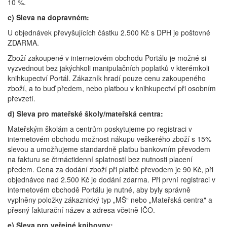
10 %.
c) Sleva na dopravném:
U objednávek převyšujících částku 2.500 Kč s DPH je poštovné
ZDARMA.
Zboží zakoupené v internetovém obchodu Portálu je možné si
vyzvednout bez jakýchkoli manipulačních poplatků v kterémkoli
knihkupectví Portál. Zákazník hradí pouze cenu zakoupeného
zboží, a to buď předem, nebo platbou v knihkupectví při osobním
převzetí.
d) Sleva pro mateřské školy/mateřská centra:
Mateřským školám a centrům poskytujeme po registraci v
internetovém obchodu možnost nákupu veškerého zboží s 15%
slevou a umožňujeme standardně platbu bankovním převodem
na fakturu se čtrnáctidenní splatností bez nutnosti placení
předem. Cena za dodání zboží při platbě převodem je 90 Kč, při
objednávce nad 2.500 Kč je dodání zdarma. Při první registraci v
internetovém obchodě Portálu je nutné, aby byly správně
vyplněny položky zákaznický typ „MŠ“ nebo „Mateřská centra" a
přesný fakturační název a adresa včetně IČO.
e) Sleva pro veřejné knihovny: