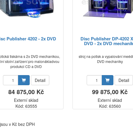
isc Publisher 4202 - 2x DVD
Disc Publisher DP-4202 
DVD - 2x DVD mechani
tická tiskárna s 2x DVD mechanikou,
stroj na potisk a vypalování meédi
lní stolní zařízení pro malonákladvou
DVD mechaniky
produkci CD a DVD
Detail
Detail
84 875,00 Kč
99 875,00 Kč
Externí sklad
Externí sklad
Kód: 63555
Kód: 63560
jsou v Kč bez DPH