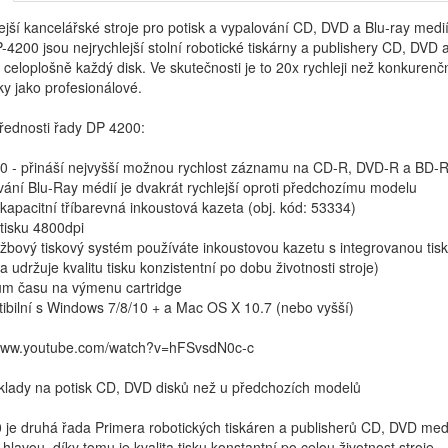
ejší kancelářské stroje pro potisk a vypalování CD, DVD a Blu-ray medií
-4200 jsou nejrychlejší stolní robotické tiskárny a publishery CD, DVD
 celoplošně každý disk. Ve skutečnosti je to 20x rychleji než konkurenční
y jako profesionálové.
řednosti řady DP 4200:
.0 - přináší nejvyšší možnou rychlost záznamu na CD-R, DVD-R a BD-
vání Blu-Ray médií je dvakrát rychlejší oproti předchozímu modelu
kapacitní tříbarevná inkoustová kazeta (obj. kód: 53334)
a tisku 4800dpi
žbový tiskový systém používáte inkoustovou kazetu s integrovanou tis
a udržuje kvalitu tisku konzistentní po dobu životnosti stroje)
um času na výmenu cartridge
ibilní s Windows 7/8/10 + a Mac OS X 10.7 (nebo vyšší)
/www.youtube.com/watch?v=hFSvsdN0c-c
klady na potisk CD, DVD disků než u předchozích modelů
je druhá řada Primera robotických tiskáren a publisherů CD, DVD medií
 hlavou, díky tomu je kvalita tisku konstantní po celou životnost stroje.