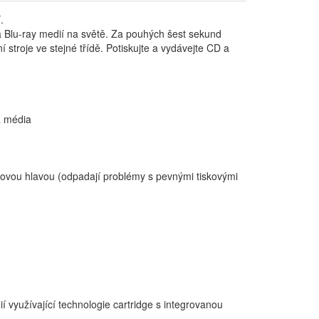
.
 a Blu-ray medií na světě. Za pouhých šest sekund
 stroje ve stejné třídě. Potiskujte a vydávejte CD a
R média
kovou hlavou (odpadají problémy s pevnými tiskovými
 využívající technologie cartridge s integrovanou