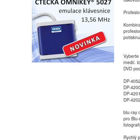
Profesio
Kombinac
profesio
potisknu
Vyberte
medií. I
DVD pod
DP-4052 
DP-4200
DP-4201 
DP-4202 
blu-ray
pro Blu-
fotografi
Rychlý 