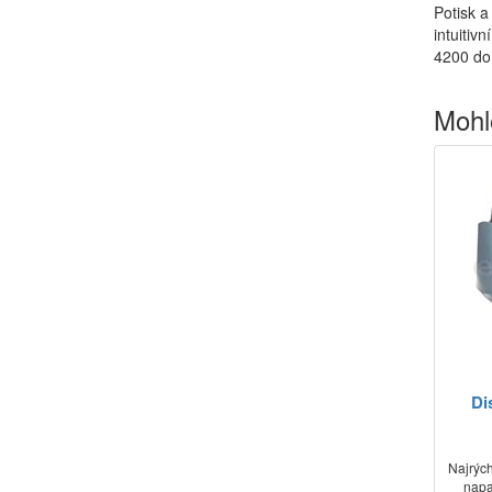
Potisk a
intuitiv
4200 do
Mohl
Di
Najrých
napa