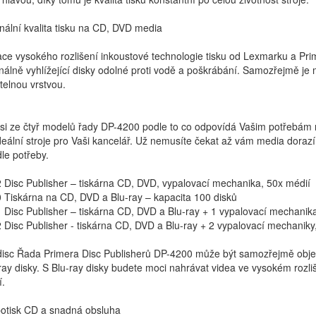
nální kvalita tisku na CD, DVD media
e vysokého rozlišení inkoustové technologie tisku od Lexmarku a Pri
nálně vyhlížející disky odolné proti vodě a poškrábání. Samozřejmě je 
telnou vrstvou.
 si ze čtyř modelů řady DP-4200 podle to co odpovídá Vašim potřebám
deální stroje pro Vaši kancelář. Už nemusíte čekat až vám media dorazí
le potřeby.
Disc Publisher – tiskárna CD, DVD, vypalovací mechanika, 50x médií
 Tiskárna na CD, DVD a Blu-ray – kapacita 100 disků
Disc Publisher – tiskárna CD, DVD a Blu-ray + 1 vypalovací mechanik
Disc Publisher - tiskárna CD, DVD a Blu-ray + 2 vypalovací mechaniky
 disc Řada Primera Disc Publisherů DP-4200 může být samozřejmě obje
ray disky. S Blu-ray disky budete moci nahrávat videa ve vysokém rozli
í.
potisk CD a snadná obsluha