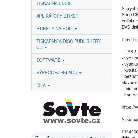
TISKÁRNA EDDIE
Nejrychl
Serie DP
APLIKÁTORY ETIKET
potiskne
DVD disk
ETIKETY NA ROLI
Hlavní p
TISKÁRNY A DISC PUBLISHERY
CD
- USB 3
- vypalo
SOFTWARE
- vysoko
- kvalit
VÝPRODEJ SKLADU
- bezúdr
hlavami 
IXLA
- minim
- kompat
https:/
Nižší ná
DP-4200 
tiskovou