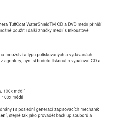
mera TuffCoat WaterShieldTM CD a DVD medií přiníší
možné použít i další značky medií s inkoustově
 na množství a typu potiskovaných a vydávanách
 z agentury, nyní si budete tisknout a vypalovat CD a
a, 100x médií
, 100x médií
dnány i s poslední generací zapisovacích mechanik
šení, stejně tak jako provádět back-up souborů a