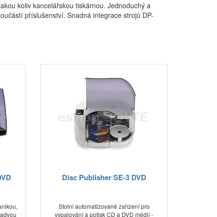
 jakou koliv kancelářskou tiskárnou. Jednoduchý a
oučástí příslušenství. Snadná integrace strojů DP-
 DVD
Disc Publisher SE-3 DVD
anikou,
Stolní automatizované zařízení pro
kladvou
vypalování a potisk CD a DVD médií -