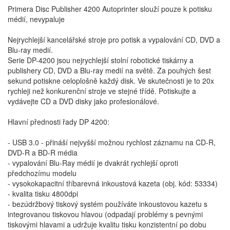
Primera Disc Publisher 4200 Autoprinter slouží pouze k potisku
médií, nevypaluje
Nejrychlejší kancelářské stroje pro potisk a vypalování CD, DVD a
Blu-ray medií.
Serie DP-4200 jsou nejrychlejší stolní robotické tiskárny a
publishery CD, DVD a Blu-ray medií na světě. Za pouhých šest
sekund potiskne celoplošně každý disk. Ve skutečnosti je to 20x
rychleji než konkurenční stroje ve stejné třídě. Potiskujte a
vydávejte CD a DVD disky jako profesionálové.
Hlavní přednosti řady DP 4200:
- USB 3.0 - přináší nejvyšší možnou rychlost záznamu na CD-R,
DVD-R a BD-R média
- vypalování Blu-Ray médií je dvakrát rychlejší oproti
předchozímu modelu
- vysokokapacitní tříbarevná inkoustová kazeta (obj. kód: 53334)
- kvalita tisku 4800dpi
- bezúdržbový tiskový systém používáte inkoustovou kazetu s
integrovanou tiskovou hlavou (odpadají problémy s pevnými
tiskovými hlavami a udržuje kvalitu tisku konzistentní po dobu