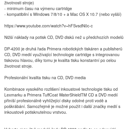
životnosti stroje)
- minimum času na výmenu cartridge
- kompatibilní s Windows 7/8/10 + a Mac OS X 10.7 (nebo vyšší)
https://www.youtube.com/watch?v=hFSvsdN0c-c
Nižší náklady na potisk CD, DVD disků než u předchozích modelů
DP-4200 je druhá řada Primera robotických tiskáren a publisherů
CD, DVD medií využívající technologie cartridge s integrovanou
tiskovou hlavou, díky tomu je kvalita tisku konstantní po celou
životnost stroje.
Profesionální kvalita tisku na CD, DVD media
Kombinace vysokého rozlišení inkoustové technologie tisku od
Lexmarku a Primera TuffCoat WaterShieldTM CD a DVD medií
přiníší profesionálně vyhlížející disky odolné proti vodě a
poškrábání. Samozřejmě je možné použít i další značky medií s
inkoustově potisknutelnou vrstvou.