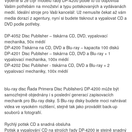
Vyberte si ze čtyř modelů řady DP-4200 podle to co odpovídá
Vašim potřebám na množství a typu potiskovaných a vydávanách
medií. Ideální stroje pro Vaši kancelář. Už nemusíte čekat až vám
media dorazí z agentury, nyní si budete tisknout a vypalovat CD a
DVD podle potřeby.
DP-4052 Disc Publisher – tiskárna CD, DVD, vypalovací
mechanika, 50x médií
DP-4200 Tiskárna na CD, DVD a Blu-ray – kapacita 100 disků
DP-4201 Disc Publisher – tiskárna CD, DVD a Blu-ray + 1
vypalovací mechanika, 100x médií
DP-4202 Disc Publisher - tiskárna CD, DVD a Blu-ray + 2
vypalovací mechaniky, 100x médií
blu-ray disc Řada Primera Disc Publisherů DP-4200 může být
samozřejmě objednány i s poslední generací zapisovacích
mechanik pro Blu-ray disky. S Blu-ray disky budete moci nahrávat
videa ve vysokém rozlišení, stejně tak jako provádět back-up
souborů a fotografií.
Rychlý potisk CD a snadná obsluha
Potisk a vypalování CD na strojích řady DP-4200 je stejně snadný