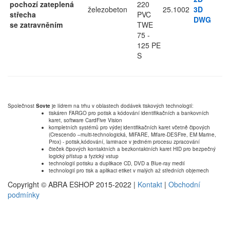
pochozí zateplená
220
železobeton
25.1002
3D
střecha
PVC
DWG
se zatravněním
TWE
75 -
125 PE
S
Společnost
Sovte
je lídrem na trhu v oblastech dodávek tiskových technologií:
tiskáren FARGO pro potisk a kódování identifikačních a bankovních
karet, software CardFive Vision
kompletních systémů pro výdej identifikačních karet včetně čipových
(Crescendo –multi-technologická, MIFARE, Mifare-DESFire, EM Marine,
Prox) - potisk,kódování, laminace v jediném procesu zpracování
čteček čipových kontaktních a bezkontaktních karet HID pro bezpečný
logický přístup a fyzický vstup
technologií potisku a duplikace CD, DVD a Blue-ray medií
technologií pro tisk a aplikaci etiket v malých až středních objemech
Copyright © ABRA ESHOP 2015-2022 |
Kontakt
|
Obchodní
podmínky