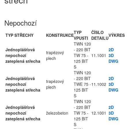
Nepochozí
TYP
ČÍSLO
TYP STŘECHY
KONSTRUKCE
VÝKRES
VPUSTI
DETAILU
TWN 120
Jednoplášťová
- 220 BIT
2D
trapézový
nepochozí
TW 75 -
11.1001
3D
plech
zateplená střecha
125 BIT
DWG
S
TWN 120
Jednoplášťová
- 220 BIT
2D
trapézový
nepochozí
TWE 75 -
11.1002
3D
plech
zateplená střecha
125 BIT
DWG
S
TWN 120
Jednoplášťová
- 220 BIT
2D
nepochozí
železobeton
TW 75 -
12.1001
3D
zateplená střecha
125 BIT
DWG
S