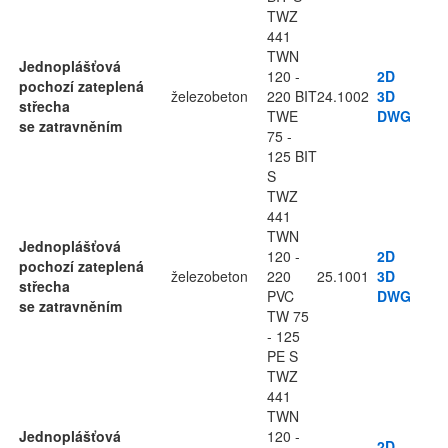
TWZ
441
TWN
Jednoplášťová
120 -
2D
pochozí zateplená
železobeton
220 BIT
24.1002
3D
střecha
TWE
DWG
se zatravněním
75 -
125 BIT
S
TWZ
441
TWN
Jednoplášťová
120 -
2D
pochozí zateplená
železobeton
220
25.1001
3D
střecha
PVC
DWG
se zatravněním
TW 75
- 125
PE S
TWZ
441
TWN
Jednoplášťová
120 -
2D