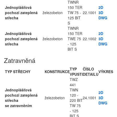
TWNR
Jednoplášťová
150 TER
2D
pochozí zateplená
železobeton
TW 75 -
22.1001
3D
střecha
125 BIT
DWG
S
TWNR
Jednoplášťová
150 TER
2D
pochozí zateplená
železobeton
TWE 75
22.1002
3D
střecha
- 125
DWG
BIT S
Zatravněná
TYP
ČÍSLO
TYP STŘECHY
KONSTRUKCE
VÝKRES
VPUSTI
DETAILU
TWZ
441
Jednoplášťová
TWN
2D
pochozí zateplená
120 -
železobeton
24.1001
3D
střecha
220 BIT
DWG
se zatravněním
TW 75
- 125
BIT S