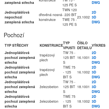
konstrukce
TW 75 -
zateplená střecha
DWG
125 PE S
TWN 120
Jednoplášťová
2D
dřevěná nosná
- 220 BIT
nepochozí
23.1002
3D
konstrukce
TWE 75 -
zateplená střecha
DWG
125 PE S
Pochozí
TYP
ČÍSLO
TYP STŘECHY
KONSTRUKCE
VÝKRES
VPUSTI
DETAILU
Jednoplášťová
TW 75 -
2D
trapézový
pochozí zateplená
125 BIT
16.1001
3D
plech
střecha
S
DWG
Jednoplášťová
TWE 75
2D
trapézový
pochozí zateplená
- 125
16.1002
3D
plech
střecha
BIT S
DWG
Jednoplášťová
TW 75 -
2D
pochozí zateplená
železobeton
125 BIT
18.1001
3D
střecha
S
DWG
Jednoplášťová
TWE 75
2D
pochozí zateplená
železobeton
- 125
18.1002
3D
střecha
BIT S
DWG