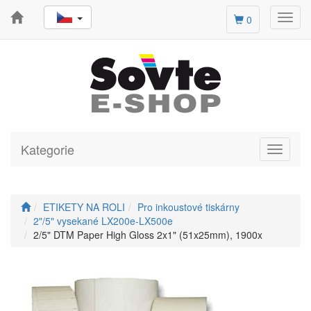
Toggl
0
navig
Kategorie
Toggle
navigati
ETIKETY NA ROLI
Pro inkoustové tiskárny
2"/5" vysekané LX200e-LX500e
2/5" DTM Paper High Gloss 2x1" (51x25mm), 1900x