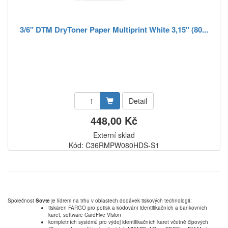
3/6" DTM DryToner Paper Multiprint White 3,15" (80...
Detail
448,00 Kč
Externí sklad
Kód: C36RMPW080HDS-S1
Společnost
Sovte
je lídrem na trhu v oblastech dodávek tiskových technologií:
tiskáren FARGO pro potisk a kódování identifikačních a bankovních
karet, software CardFive Vision
kompletních systémů pro výdej identifikačních karet včetně čipových