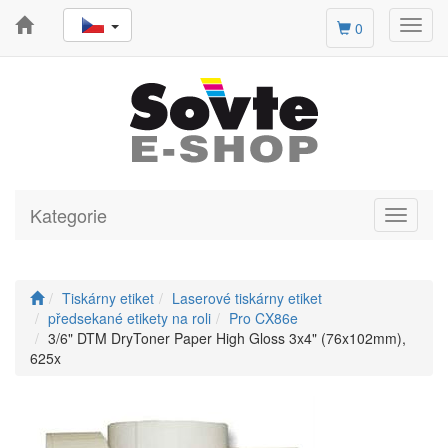
Toggl
0
navig
Kategorie
Toggle
navigati
Tiskárny etiket
Laserové tiskárny etiket
předsekané etikety na roli
Pro CX86e
3/6" DTM DryToner Paper High Gloss 3x4" (76x102mm),
625x