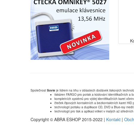
K
Společnost
Sovte
je lídrem na trhu v oblastech dodávek tiskových technolo
tiskáren FARGO pro potisk a kódování identifikačních a b
kompletních systémů pro výdej identifikačních karet včet
čteček čipových kontaktních a bezkontaktních karet HID p
technologií potisku a duplikace CD, DVD a Blue-ray medií
technologií pro tisk a aplikaci etiket v malých až střední
Copyright © ABRA ESHOP 2015-2022 |
Kontakt
|
Obch