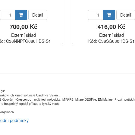
Detail
Detail
700,00 Kč
416,00 Kč
Externí sklad
Externí sklad
ód: C36NNPTG080HDS-S1
Kód: C36SG080HDS-S1
gií:
ankovních karet, software CardFive Vision
ně čipových (Crescendo –multi-technologická, MIFARE, Mifare-DESFire, EM Marine, Prox) - potisk
ro bezpečný logický přístup a fyzický vstup
ch objemech
odní podmínky