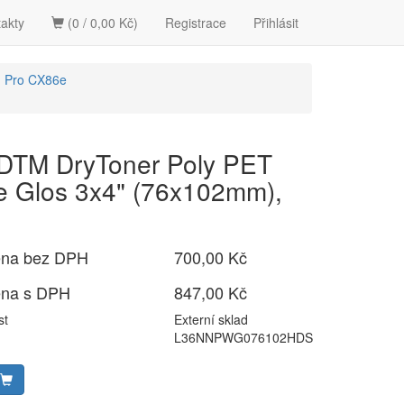
akty
(0 / 0,00 Kč)
Registrace
Přihlásit
Pro CX86e
 DTM DryToner Poly PET
e Glos 3x4" (76x102mm),
ena bez DPH
700,00 Kč
ena s DPH
847,00 Kč
st
Externí sklad
L36NNPWG076102HDS