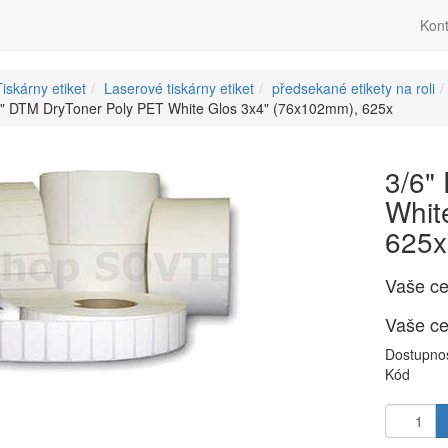
Kont
iskárny etiket
Laserové tiskárny etiket
předsekané etikety na roli
6" DTM DryToner Poly PET White Glos 3x4" (76x102mm), 625x
3/6"
Whit
625x
Vaše c
Vaše c
Dostupno
Kód