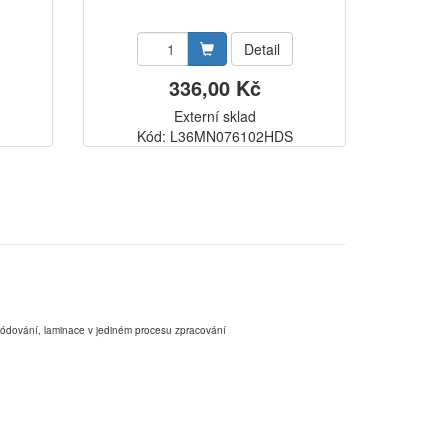
Detail
336,00 Kč
Externí sklad
Kód: L36MN076102HDS
,kódování, laminace v jediném procesu zpracování