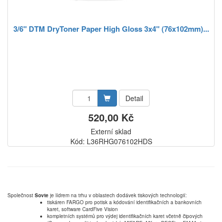
3/6" DTM DryToner Paper High Gloss 3x4" (76x102mm)...
Detail
520,00 Kč
Externí sklad
Kód: L36RHG076102HDS
Společnost
Sovte
je lídrem na trhu v oblastech dodávek tiskových technologií:
tiskáren FARGO pro potisk a kódování identifikačních a bankovních
karet, software CardFive Vision
kompletních systémů pro výdej identifikačních karet včetně čipových