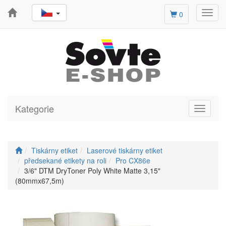
Toggl
0
navig
Kategorie
Toggle
navigati
Tiskárny etiket
Laserové tiskárny etiket
předsekané etikety na roli
Pro CX86e
3/6" DTM DryToner Poly White Matte 3,15"
(80mmx67,5m)