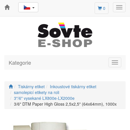
Toggl
0
navig
Kategorie
Toggle
navigati
Tiskárny etiket
Inkoustové tiskárny etiket
samolepicí etikety na roli
3"/6" vysekané LX800e-LX2000e
3/6" DTM Paper High Gloss 2,5x2,5" (64x64mm), 1000x