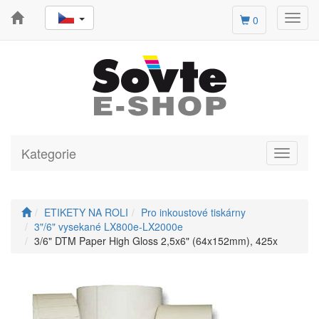
Toggl
0
navig
Kategorie
Toggle
navigati
ETIKETY NA ROLI
Pro inkoustové tiskárny
3"/6" vysekané LX800e-LX2000e
3/6" DTM Paper High Gloss 2,5x6" (64x152mm), 425x