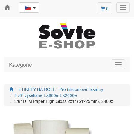
Toggl
0
navig
Kategorie
Toggle
navigati
ETIKETY NA ROLI
Pro inkoustové tiskárny
3"/6" vysekané LX800e-LX2000e
3/6" DTM Paper High Gloss 2x1" (51x25mm), 2400x