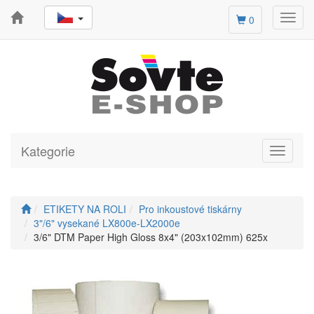
Toggl
0
navig
Kategorie
Toggle
navigati
ETIKETY NA ROLI
Pro inkoustové tiskárny
3"/6" vysekané LX800e-LX2000e
3/6" DTM Paper High Gloss 8x4" (203x102mm) 625x