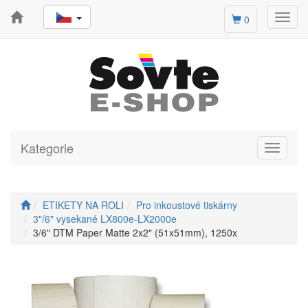
Toggl
0
navig
Kategorie
Toggle
navigati
ETIKETY NA ROLI
Pro inkoustové tiskárny
3"/6" vysekané LX800e-LX2000e
3/6" DTM Paper Matte 2x2" (51x51mm), 1250x