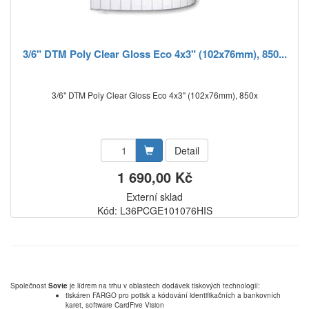
3/6" DTM Poly Clear Gloss Eco 4x3" (102x76mm), 850...
3/6" DTM Poly Clear Gloss Eco 4x3" (102x76mm), 850x
Detail
1 690,00 Kč
Externí sklad
Kód: L36PCGE101076HIS
Společnost
Sovte
je lídrem na trhu v oblastech dodávek tiskových technologií:
tiskáren FARGO pro potisk a kódování identifikačních a bankovních
karet, software CardFive Vision