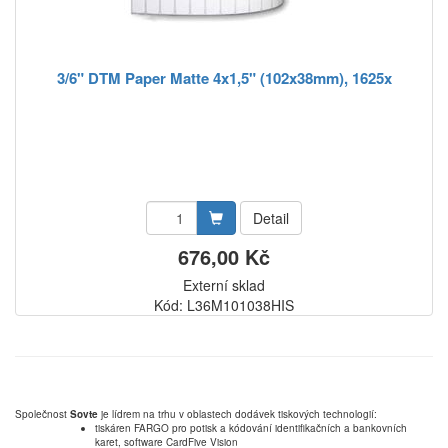
3/6" DTM Paper Matte 4x1,5" (102x38mm), 1625x
Detail
676,00 Kč
Externí sklad
Kód: L36M101038HIS
Společnost
Sovte
je lídrem na trhu v oblastech dodávek tiskových technologií:
tiskáren FARGO pro potisk a kódování identifikačních a bankovních
karet, software CardFive Vision