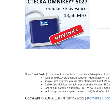
Společnost
Sovte
je lídrem na trhu v oblastech dodávek tiskových technolo
tiskáren FARGO pro potisk a kódování identifikačních a b
kompletních systémů pro výdej identifikačních karet včet
čteček čipových kontaktních a bezkontaktních karet HID p
technologií potisku a duplikace CD, DVD a Blue-ray medií
technologií pro tisk a aplikaci etiket v malých až střední
Copyright © ABRA ESHOP 2015-2022 |
Kontakt
|
Obch