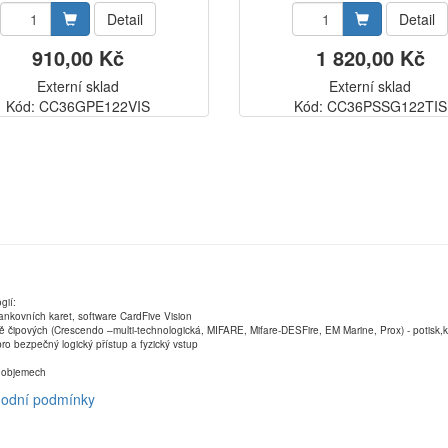
Detail
Detail
910,00 Kč
1 820,00 Kč
Externí sklad
Externí sklad
Kód: CC36GPE122VIS
Kód: CC36PSSG122TIS
gií:
ankovních karet, software CardFive Vision
ně čipových (Crescendo –multi-technologická, MIFARE, Mifare-DESFire, EM Marine, Prox) - potisk
ro bezpečný logický přístup a fyzický vstup
ch objemech
odní podmínky