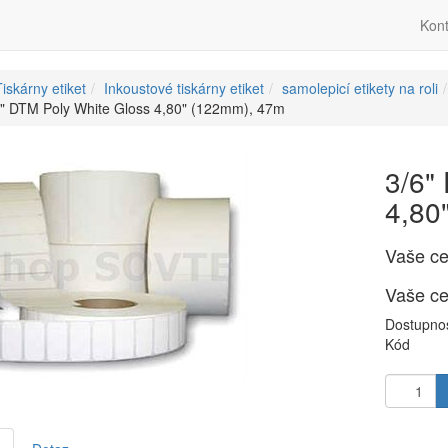
Kont
iskárny etiket
Inkoustové tiskárny etiket
samolepicí etikety na roli
6" DTM Poly White Gloss 4,80" (122mm), 47m
3/6"
4,80
Vaše c
Vaše c
Dostupno
Kód