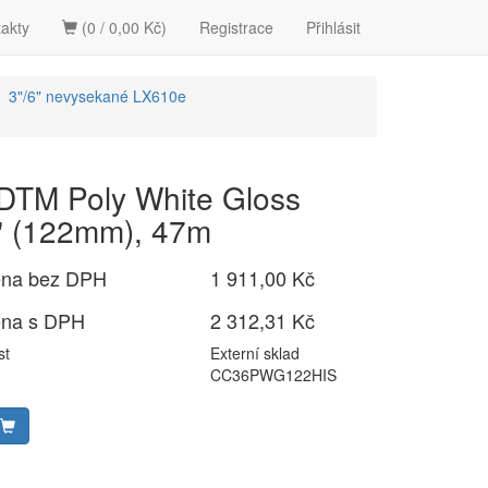
akty
(0 / 0,00 Kč)
Registrace
Přihlásit
3"/6" nevysekané LX610e
 DTM Poly White Gloss
" (122mm), 47m
ena bez DPH
1 911,00 Kč
ena s DPH
2 312,31 Kč
st
Externí sklad
CC36PWG122HIS