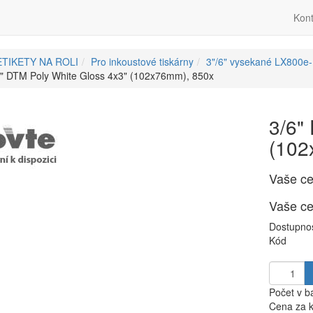
Kont
ETIKETY NA ROLI
Pro inkoustové tiskárny
3"/6" vysekané LX800e
6" DTM Poly White Gloss 4x3" (102x76mm), 850x
3/6"
(102
Vaše c
Vaše c
Dostupno
Kód
Počet v b
Cena za ks