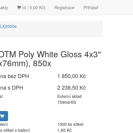
akty
(0 / 0,00 Kč)
Registrace
Přihlásit
-LX2000e
 DTM Poly White Gloss 4x3"
x76mm), 850x
ena bez DPH
1 850,00 Kč
ena s DPH
2 238,50 Kč
st
Externí sklad
75904HIS
alení
1000 ks etiket
 etiket v balení
1,85 Kč