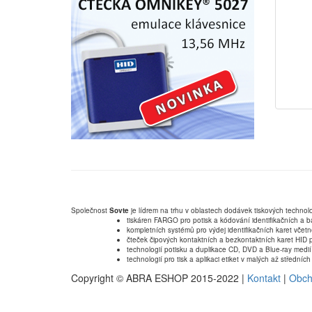
Společnost
Sovte
je lídrem na trhu v oblastech dodávek tiskových technolo
tiskáren FARGO pro potisk a kódování identifikačních a b
kompletních systémů pro výdej identifikačních karet včet
čteček čipových kontaktních a bezkontaktních karet HID p
technologií potisku a duplikace CD, DVD a Blue-ray medií
technologií pro tisk a aplikaci etiket v malých až střední
Copyright © ABRA ESHOP 2015-2022 |
Kontakt
|
Obch