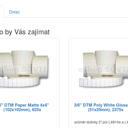
Dotaz
o by Vás zajímat
6" DTM Paper Matte 4x4"
3/6" DTM Poly White Gloss
(102x102mm), 625x
(51x25mm), 2375x
průměr dutinky 3" pro LX810e a 