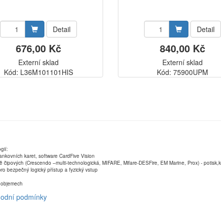
Detail
Detail
676,00 Kč
840,00 Kč
Externí sklad
Externí sklad
Kód: L36M101101HIS
Kód: 75900UPM
gií:
ankovních karet, software CardFive Vision
ně čipových (Crescendo –multi-technologická, MIFARE, Mifare-DESFire, EM Marine, Prox) - potisk
ro bezpečný logický přístup a fyzický vstup
ch objemech
odní podmínky