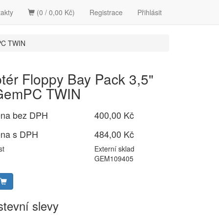
akty
(0 / 0,00 Kč)
Registrace
Přihlásit
mPC TWIN
tér Floppy Bay Pack 3,5"
 GemPC TWIN
ena bez DPH
400,00 Kč
ena s DPH
484,00 Kč
st
Externí sklad
GEM109405
tevní slevy