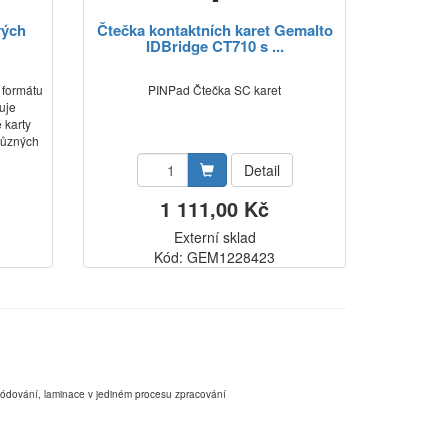
vých
Čtečka kontaktních karet Gemalto
IDBridge CT710 s ...
 formátu
PINPad Čtečka SC karet
ňuje
 karty
 různých
Detail
1 111,00 Kč
Externí sklad
Kód: GEM1228423
,kódování, laminace v jediném procesu zpracování