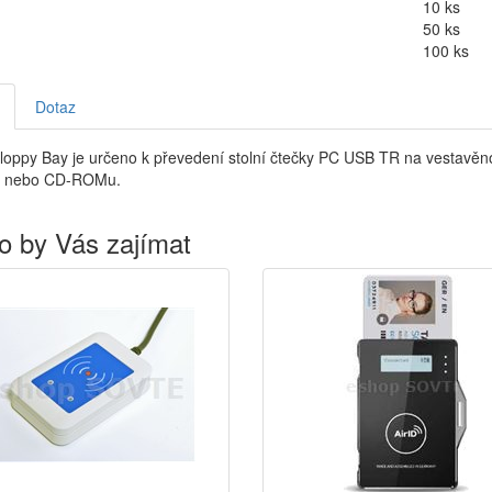
10 ks
50 ks
100 ks
Dotaz
loppy Bay je určeno k převedení stolní čtečky PC USB TR na vestavěn
y nebo CD-ROMu.
o by Vás zajímat