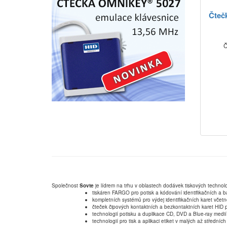
Čteč
Č
Společnost
Sovte
je lídrem na trhu v oblastech dodávek tiskových technolo
tiskáren FARGO pro potisk a kódování identifikačních a b
kompletních systémů pro výdej identifikačních karet včet
čteček čipových kontaktních a bezkontaktních karet HID p
technologií potisku a duplikace CD, DVD a Blue-ray medií
technologií pro tisk a aplikaci etiket v malých až střední