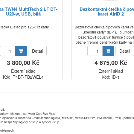
ka TWN4 MultiTech 2 LF DT-
Bezkontaktní čtečka čipo
U20-w, USB, bílá
karet AirID 2
tečka Elatec pro 125kHz karty
Bezdrátová čtečka čipových karet ve
„kreditní karty“ (ID-1). To umož
bezdrátově používat funkce čipové
běžné firemní identifikační karty na
terminálech.
Detail
Detail
3 800,00 Kč
4 675,00 Kč
Externí sklad
Externí sklad
Kód: T4BT-FB2WEL4
Kód: ID-1
gií:
ankovních karet, software CardFive Vision
ně čipových (Crescendo –multi-technologická, MIFARE, Mifare-DESFire, EM Marine, Prox) - potisk
ro bezpečný logický přístup a fyzický vstup
ch objemech