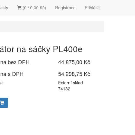
akty
(0 / 0,00 Kč)
Registrace
Přihlásit
kátor na sáčky PL400e
ena bez DPH
44 875,00 Kč
ena s DPH
54 298,75 Kč
st
Externí sklad
74182