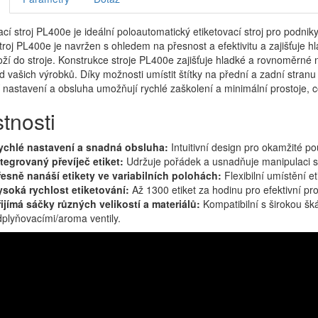
ací stroj PL400e je ideální poloautomatický etiketovací stroj pro podnik
troj PL400e je navržen s ohledem na přesnost a efektivitu a zajišťuje h
ží do stroje. Konstrukce stroje PL400e zajišťuje hladké a rovnoměrné na
d vašich výrobků. Díky možnosti umístit štítky na přední a zadní stranu s
ní nastavení a obsluha umožňují rychlé zaškolení a minimální prostoje, c
tnosti
ychlé nastavení a snadná obsluha:
Intuitivní design pro okamžité pou
tegrovaný převíječ etiket:
Udržuje pořádek a usnadňuje manipulaci s 
řesně nanáší etikety ve variabilních polohách:
Flexibilní umístění et
ysoká rychlost etiketování:
Až 1300 etiket za hodinu pro efektivní pr
ijímá sáčky různých velikostí a materiálů:
Kompatibilní s širokou šká
plyňovacími/aroma ventily.