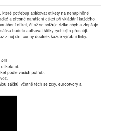
y, které potřebují aplikovat etikety na nenaplněné
ladké a přesné nanášení etiket při vkládání každého
nášení etiket, čímž se snižuje riziko chyb a zlepšuje
áčku budete aplikovat štítky rychleji a přesněji.
ož z něj činí cenný doplněk každé výrobní linky.
žití.
etiketami.
iket podle vašich potřeb.
ovoz.
lou sáčků, včetně těch se zipy, eurootvory a