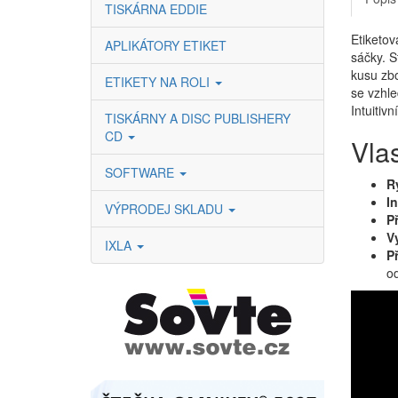
TISKÁRNA EDDIE
Etiketov
APLIKÁTORY ETIKET
sáčky. S
kusu zbo
ETIKETY NA ROLI
se vzhle
Intuitiv
TISKÁRNY A DISC PUBLISHERY
CD
Vlas
SOFTWARE
R
In
VÝPRODEJ SKLADU
P
V
IXLA
Př
od