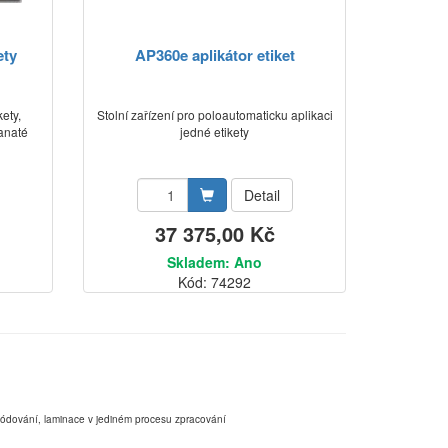
ety
AP360e aplikátor etiket
ety,
Stolní zařízení pro poloautomaticku aplikaci
anaté
jedné etikety
Detail
37 375,00 Kč
Skladem: Ano
Kód: 74292
,kódování, laminace v jediném procesu zpracování