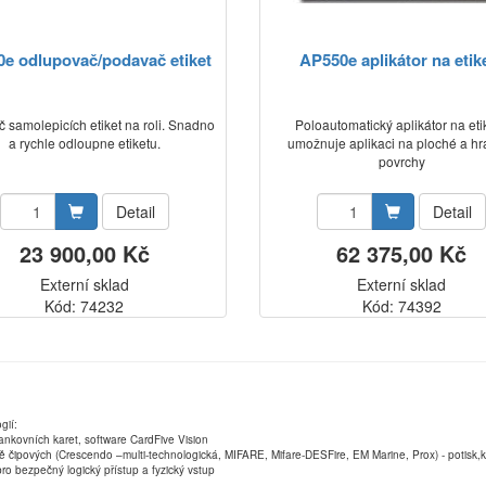
e odlupovač/podavač etiket
AP550e aplikátor na etik
 samolepicích etiket na roli. Snadno
Poloautomatický aplikátor na etik
a rychle odloupne etiketu.
umožnuje aplikaci na ploché a hr
povrchy
Detail
Detail
23 900,00 Kč
62 375,00 Kč
Externí sklad
Externí sklad
Kód: 74232
Kód: 74392
gií:
ankovních karet, software CardFive Vision
ně čipových (Crescendo –multi-technologická, MIFARE, Mifare-DESFire, EM Marine, Prox) - potisk
ro bezpečný logický přístup a fyzický vstup