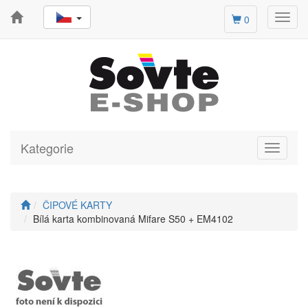
Toggl
0
navig
Kategorie
Toggle
navigati
ČIPOVÉ KARTY
Bílá karta kombinovaná Mifare S50 + EM4102