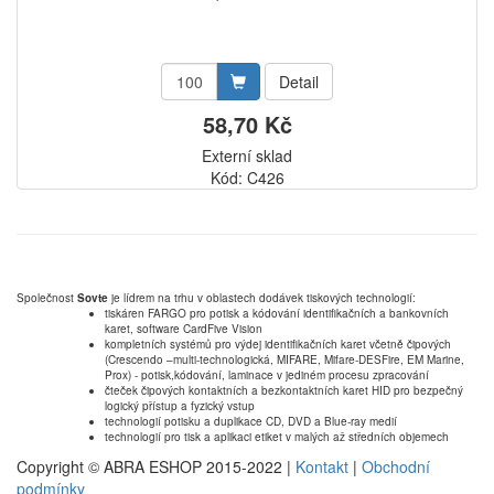
Detail
58,70 Kč
Externí sklad
Kód: C426
Společnost
Sovte
je lídrem na trhu v oblastech dodávek tiskových technologií:
tiskáren FARGO pro potisk a kódování identifikačních a bankovních
karet, software CardFive Vision
kompletních systémů pro výdej identifikačních karet včetně čipových
(Crescendo –multi-technologická, MIFARE, Mifare-DESFire, EM Marine,
Prox) - potisk,kódování, laminace v jediném procesu zpracování
čteček čipových kontaktních a bezkontaktních karet HID pro bezpečný
logický přístup a fyzický vstup
technologií potisku a duplikace CD, DVD a Blue-ray medií
technologií pro tisk a aplikaci etiket v malých až středních objemech
Copyright © ABRA ESHOP 2015-2022 |
Kontakt
|
Obchodní
podmínky