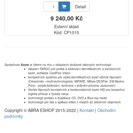
Detail
9 240,00 Kč
Externí sklad
Kód: CP1015
Společnost
Sovte
je lídrem na trhu v oblastech dodávek tiskových technologií:
tiskáren FARGO pro potisk a kódování identifikačních a bankovních
karet, software CardFive Vision
kompletních systémů pro výdej identifikačních karet včetně čipových
(Crescendo –multi-technologická, MIFARE, Mifare-DESFire, EM Marine,
Prox) - potisk,kódování, laminace v jediném procesu zpracování
čteček čipových kontaktních a bezkontaktních karet HID pro bezpečný
logický přístup a fyzický vstup
technologií potisku a duplikace CD, DVD a Blue-ray medií
technologií pro tisk a aplikaci etiket v malých až středních objemech
Copyright © ABRA ESHOP 2015-2022 |
Kontakt
|
Obchodní
podmínky