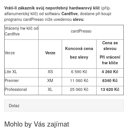
Vrátí-li zákazník svůj nepotřebný hardwarový klíč
(příp.
alfanumerický klíč) od softwaru
Cardfive
, dostane při koupi
programu cardPresso níže uvedenou
slevu
:
Vrácený hw klíč od
cardPresso
Cardfive
Cena se
Koncová cena
slevou
Verze
Verze
bez slevy
Při vrácení
hw klíče
Lite XL
XS
6 590 Kč
4 260 Kč
Premier
XM
11 060 Kč
6340 Kč
Professional
XL
25 060 Kč
13 620 Kč
Dotaz
Mohlo by Vás zajímat