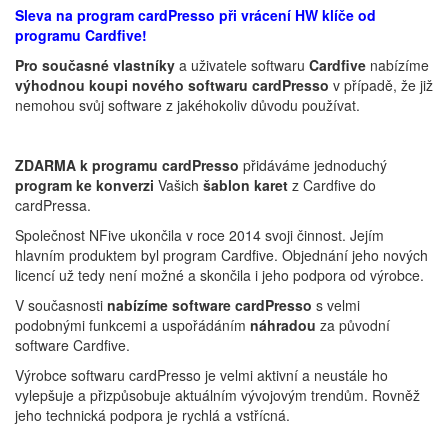
Sleva na program cardPresso při vrácení HW klíče od
programu Cardfive!
Pro současné vlastníky
a uživatele softwaru
Cardfive
nabízíme
výhodnou koupi nového softwaru cardPresso
v případě, že již
nemohou svůj software z jakéhokoliv důvodu používat.
ZDARMA
k programu cardPresso
přidáváme jednoduchý
program ke
konverzi
Vašich
šablon
karet
z Cardfive do
cardPressa.
Společnost NFive ukončila v roce 2014 svoji činnost. Jejím
hlavním produktem byl program Cardfive. Objednání jeho nových
licencí už tedy není možné a skončila i jeho podpora od výrobce.
V současnosti
nabízíme software cardPresso
s velmi
podobnými funkcemi a uspořádáním
náhradou
za původní
software Cardfive.
Výrobce softwaru cardPresso je velmi aktivní a neustále ho
vylepšuje a přizpůsobuje aktuálním vývojovým trendům. Rovněž
jeho technická podpora je rychlá a vstřícná.