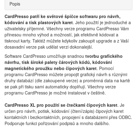
Popis
CardPresso patří ke světové špičce softwaru pro návrh,
kódování a tisk plastových karet
. Jeho použití je jednoduché a
uživatelsky příjemné. Všechny verze programu CardPresso Vám
přinesou mnoho výhod a možností, jak efektivně kódovat a
tisknout karty. Taktéž můžete kdykoliv zakoupit upgrade a z Vaší
dosavadní verze pak udělat verzi dokonalejší.
Software CardPresso umožňuje snadnou
tvorbu grafického
návrhu, tisk široké palety čárových kódů, kódování
magnetického proužku nebo čipových karet
. Pomocí
programu CardPresso můžete propojit grafický návrh s různými
druhy databází (dle zakoupené verze) a proměnná data na kartě
se pak při tisku sami automaticky doplňují. Všechny verze
programu CardPresso je možné instalovat v češtině.
CardPresso XL pro použití se čtečkami čipových karet
. Je
určen pro návrh, potisk, kódování (čtení/zápis) čipových karet
kontaktních i bezkontaktních, propojení s databázemi přes ODBC.
Podporuje funkci pořizování podpisů a mnoho dalšího.