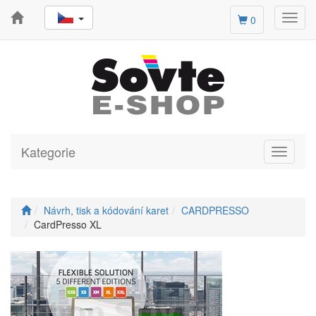
Toggl
0
navig
Kategorie
Toggle
navigati
Návrh, tisk a kódování karet
CARDPRESSO
CardPresso XL