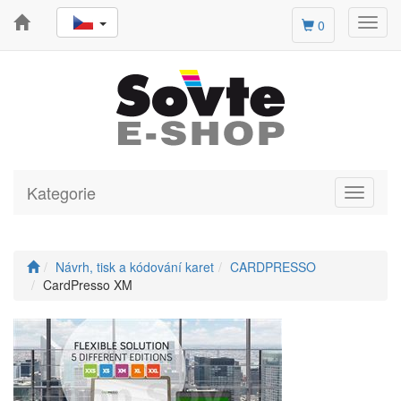
Toggl
0
navig
Kategorie
Toggle
navigati
Návrh, tisk a kódování karet
CARDPRESSO
CardPresso XM