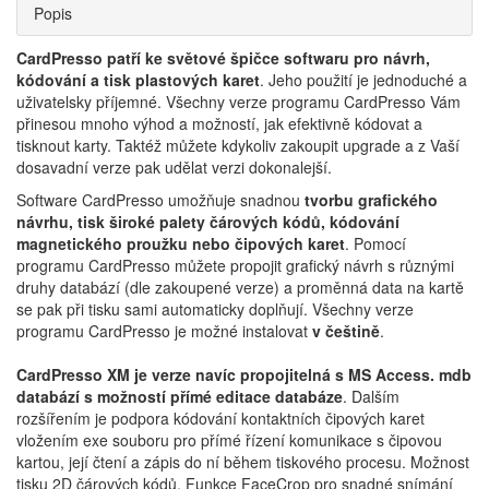
Popis
CardPresso patří ke světové špičce softwaru pro návrh,
kódování a tisk plastových karet
. Jeho použití je jednoduché a
uživatelsky příjemné. Všechny verze programu CardPresso Vám
přinesou mnoho výhod a možností, jak efektivně kódovat a
tisknout karty. Taktéž můžete kdykoliv zakoupit upgrade a z Vaší
dosavadní verze pak udělat verzi dokonalejší.
Software CardPresso umožňuje snadnou
tvorbu grafického
návrhu, tisk široké palety čárových kódů, kódování
magnetického proužku nebo čipových karet
. Pomocí
programu CardPresso můžete propojit grafický návrh s různými
druhy databází (dle zakoupené verze) a proměnná data na kartě
se pak při tisku sami automaticky doplňují. Všechny verze
programu CardPresso je možné instalovat
v češtině
.
CardPresso XM je verze navíc propojitelná s MS Access. mdb
databází s možností přímé editace databáze
. Dalším
rozšířením je podpora kódování kontaktních čipových karet
vložením exe souboru pro přímé řízení komunikace s čipovou
kartou, její čtení a zápis do ní během tiskového procesu. Možnost
tisku 2D čárových kódů. Funkce FaceCrop pro snadné snímání