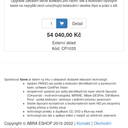
Upgrade základní verze softwaru pro návrh, tisk a kódování čipových
karet na nejvyšší verzi umožňující kódování i desfire čipů a práci v síti.
Detail
54 040,00 Kč
Externí sklad
Kód: CP1035
Společnost
Sovte
je lídrem na trhu v oblastech dodávek tiskových technologií:
tiskáren FARGO pro potisk a kódování identifikačních a bankovních
karet, software CardFive Vision
kompletních systémů pro výdej identifikačních karet včetně čipových
(Crescendo –multi-technologická, MIFARE, Mifare-DESFire, EM Marine,
Prox) - potisk,kódování, laminace v jediném procesu zpracování
čteček čipových kontaktních a bezkontaktních karet HID pro bezpečný
logický přístup a fyzický vstup
technologií potisku a duplikace CD, DVD a Blue-ray medií
technologií pro tisk a aplikaci etiket v malých až středních objemech
Copyright © ABRA ESHOP 2015-2022 |
Kontakt
|
Obchodní