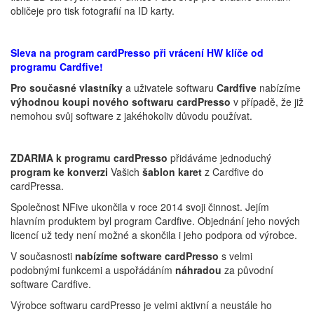
obličeje pro tisk fotografií na ID karty.
Sleva na program cardPresso při vrácení HW klíče od
programu Cardfive!
Pro současné vlastníky
a uživatele softwaru
Cardfive
nabízíme
výhodnou koupi nového softwaru cardPresso
v případě, že již
nemohou svůj software z jakéhokoliv důvodu používat.
ZDARMA
k programu cardPresso
přidáváme jednoduchý
program ke
konverzi
Vašich
šablon
karet
z Cardfive do
cardPressa.
Společnost NFive ukončila v roce 2014 svoji činnost. Jejím
hlavním produktem byl program Cardfive. Objednání jeho nových
licencí už tedy není možné a skončila i jeho podpora od výrobce.
V současnosti
nabízíme software cardPresso
s velmi
podobnými funkcemi a uspořádáním
náhradou
za původní
software Cardfive.
Výrobce softwaru cardPresso je velmi aktivní a neustále ho