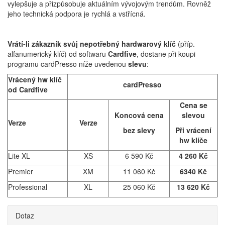
vylepšuje a přizpůsobuje aktuálním vývojovým trendům. Rovněž
jeho technická podpora je rychlá a vstřícná.
Vrátí-li zákazník svůj nepotřebný hardwarový klíč
(příp.
alfanumerický klíč) od softwaru
Cardfive
, dostane při koupi
programu cardPresso níže uvedenou
slevu
:
Vrácený hw klíč
cardPresso
od Cardfive
Cena se
Koncová cena
slevou
Verze
Verze
bez slevy
Při vrácení
hw klíče
Lite XL
XS
6 590 Kč
4 260 Kč
Premier
XM
11 060 Kč
6340 Kč
Professional
XL
25 060 Kč
13 620 Kč
Dotaz