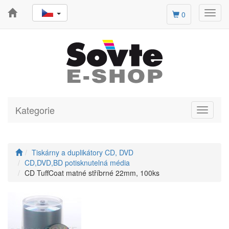
Toggl
0
navig
Kategorie
Toggle
navigati
Tiskárny a duplikátory CD, DVD
CD,DVD,BD potisknutelná média
CD TuffCoat matné stříbrné 22mm, 100ks