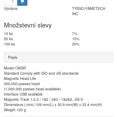
Výrobce
TYSSO-FAMETECH
INC.
Množstevní slevy
10 ks
7%
50 ks
15%
100 ks
20%
Popis
Model CMSR
Standard Comply with ISO and JIS standards
Magnetic Head Life
300,000 passes head
(1,000,000 passes head available)
Interface USB available
Magnetic Track 1,2,3 / 1&2 / 2&3 / 1&2&3, JIS-II
Dimensions (:mm) 109 mm(L) x 35.9 mm(W) x 33.4 mm(H)
Weight 120 g