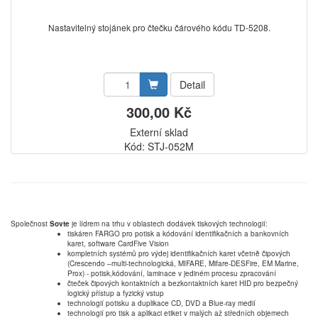
Nastavitelný stojánek pro čtečku čárového kódu TD-5208.
Detail
300,00 Kč
Externí sklad
Kód: STJ-052M
Společnost
Sovte
je lídrem na trhu v oblastech dodávek tiskových technologií:
tiskáren FARGO pro potisk a kódování identifikačních a bankovních
karet, software CardFive Vision
kompletních systémů pro výdej identifikačních karet včetně čipových
(Crescendo –multi-technologická, MIFARE, Mifare-DESFire, EM Marine,
Prox) - potisk,kódování, laminace v jediném procesu zpracování
čteček čipových kontaktních a bezkontaktních karet HID pro bezpečný
logický přístup a fyzický vstup
technologií potisku a duplikace CD, DVD a Blue-ray medií
technologií pro tisk a aplikaci etiket v malých až středních objemech