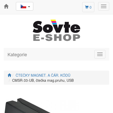
Toggl
0
navig
Kategorie
Toggle
navigati
ČTEČKY MAGNET. A ČÁR. KÓDŮ
CMSR-33-UB, čtečka mag.pruhu, USB