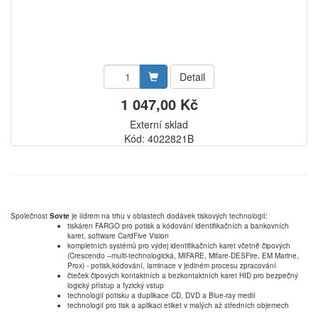
Detail
1 047,00 Kč
Externí sklad
Kód: 4022821B
Společnost
Sovte
je lídrem na trhu v oblastech dodávek tiskových technologií:
tiskáren FARGO pro potisk a kódování identifikačních a bankovních
karet, software CardFive Vision
kompletních systémů pro výdej identifikačních karet včetně čipových
(Crescendo –multi-technologická, MIFARE, Mifare-DESFire, EM Marine,
Prox) - potisk,kódování, laminace v jediném procesu zpracování
čteček čipových kontaktních a bezkontaktních karet HID pro bezpečný
logický přístup a fyzický vstup
technologií potisku a duplikace CD, DVD a Blue-ray medií
technologií pro tisk a aplikaci etiket v malých až středních objemech