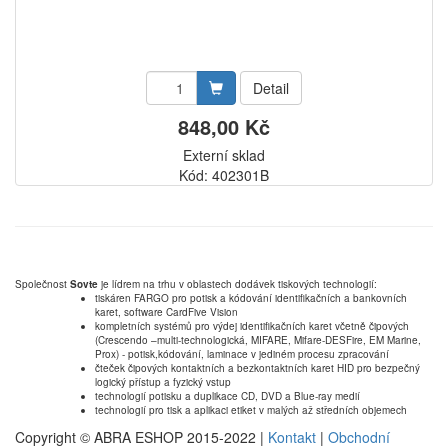
Detail
848,00 Kč
Externí sklad
Kód: 402301B
Společnost
Sovte
je lídrem na trhu v oblastech dodávek tiskových technologií:
tiskáren FARGO pro potisk a kódování identifikačních a bankovních
karet, software CardFive Vision
kompletních systémů pro výdej identifikačních karet včetně čipových
(Crescendo –multi-technologická, MIFARE, Mifare-DESFire, EM Marine,
Prox) - potisk,kódování, laminace v jediném procesu zpracování
čteček čipových kontaktních a bezkontaktních karet HID pro bezpečný
logický přístup a fyzický vstup
technologií potisku a duplikace CD, DVD a Blue-ray medií
technologií pro tisk a aplikaci etiket v malých až středních objemech
Copyright © ABRA ESHOP 2015-2022 |
Kontakt
|
Obchodní