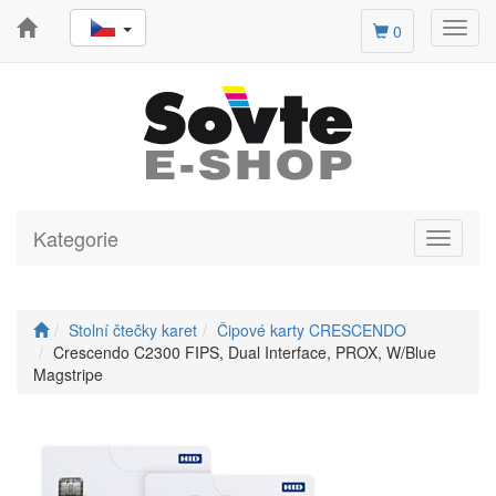
Toggl
0
navig
Kategorie
Toggle
navigati
Stolní čtečky karet
Čipové karty CRESCENDO
Crescendo C2300 FIPS, Dual Interface, PROX, W/Blue
Magstripe