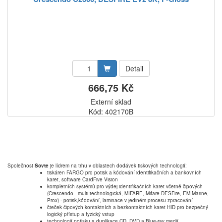
Detail
666,75 Kč
Externí sklad
Kód: 402170B
Společnost
Sovte
je lídrem na trhu v oblastech dodávek tiskových technologií:
tiskáren FARGO pro potisk a kódování identifikačních a bankovních
karet, software CardFive Vision
kompletních systémů pro výdej identifikačních karet včetně čipových
(Crescendo –multi-technologická, MIFARE, Mifare-DESFire, EM Marine,
Prox) - potisk,kódování, laminace v jediném procesu zpracování
čteček čipových kontaktních a bezkontaktních karet HID pro bezpečný
logický přístup a fyzický vstup
technologií potisku a duplikace CD, DVD a Blue-ray medií