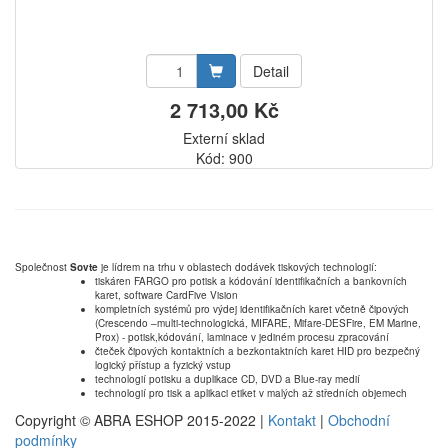
Detail
2 713,00 Kč
Externí sklad
Kód: 900
Společnost
Sovte
je lídrem na trhu v oblastech dodávek tiskových technologií:
tiskáren FARGO pro potisk a kódování identifikačních a bankovních
karet, software CardFive Vision
kompletních systémů pro výdej identifikačních karet včetně čipových
(Crescendo –multi-technologická, MIFARE, Mifare-DESFire, EM Marine,
Prox) - potisk,kódování, laminace v jediném procesu zpracování
čteček čipových kontaktních a bezkontaktních karet HID pro bezpečný
logický přístup a fyzický vstup
technologií potisku a duplikace CD, DVD a Blue-ray medií
technologií pro tisk a aplikaci etiket v malých až středních objemech
Copyright © ABRA ESHOP 2015-2022 |
Kontakt
|
Obchodní
podmínky