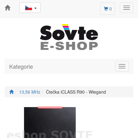
Toggl
0
navig
Kategorie
Toggle
navigati
13,56 MHz
Čtečka iCLASS R90 - Wiegand