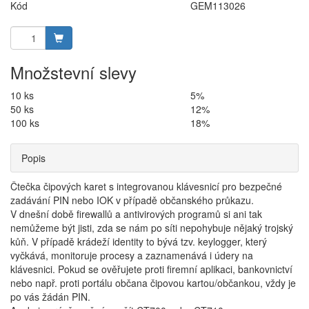
Kód
GEM113026
Množstevní slevy
10 ks
5%
50 ks
12%
100 ks
18%
Popis
Čtečka čipových karet s integrovanou klávesnicí pro bezpečné
zadávání PIN nebo IOK v případě občanského průkazu.
V dnešní době firewallů a antivirových programů si ani tak
nemůžeme být jisti, zda se nám po síti nepohybuje nějaký trojský
kůň. V případě krádeží identity to bývá tzv. keylogger, který
vyčkává, monitoruje procesy a zaznamenává i údery na
klávesnici. Pokud se ověřujete proti firemní aplikaci, bankovnictví
nebo např. proti portálu občana čipovou kartou/občankou, vždy je
po vás žádán PIN.