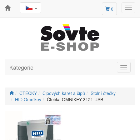
Toggl
0
navig
Kategorie
Toggle
navigati
ČTEČKY
Čipových karet a čipů
Stolní čtečky
HID Omnikey
Čtečka OMNIKEY 3121 USB