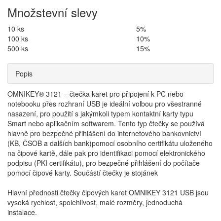
Množstevní slevy
10 ks
5%
100 ks
10%
500 ks
15%
Popis
OMNIKEY® 3121 – čtečka karet pro připojení k PC nebo
notebooku přes rozhraní USB je ideální volbou pro všestranné
nasazení, pro použití s jakýmkoli typem kontaktní karty typu
Smart nebo aplikačním softwarem. Tento typ čtečky se používá
hlavně pro bezpečné přihlášení do internetového bankovnictví
(KB, ČSOB a dalších bank)pomocí osobního certifikátu uloženého
na čipové kartě, dále pak pro identifikaci pomocí elektronického
podpisu (PKI certifikátu), pro bezpečné přihlášení do počítače
pomocí čipové karty. Součástí čtečky je stojánek
Hlavní přednosti čtečky čipových karet OMNIKEY 3121 USB jsou
vysoká rychlost, spolehlivost, malé rozměry, jednoduchá
instalace.