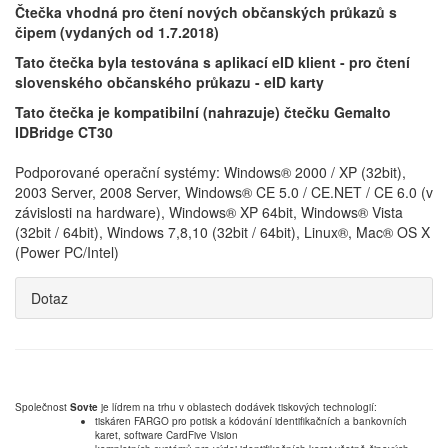
Čtečka vhodná pro čtení nových občanských průkazů s
čipem (vydaných od 1.7.2018)
Tato čtečka byla testována s aplikací eID klient - pro čtení
slovenského občanského průkazu - eID karty
Tato čtečka je kompatibilní (nahrazuje) čtečku Gemalto
IDBridge CT30
Podporované operační systémy: Windows® 2000 / XP (32bit),
2003 Server, 2008 Server, Windows® CE 5.0 / CE.NET / CE 6.0 (v
závislosti na hardware), Windows® XP 64bit, Windows® Vista
(32bit / 64bit), Windows 7,8,10 (32bit / 64bit), Linux®, Mac® OS X
(Power PC/Intel)
Dotaz
Společnost
Sovte
je lídrem na trhu v oblastech dodávek tiskových technologií:
tiskáren FARGO pro potisk a kódování identifikačních a bankovních
karet, software CardFive Vision