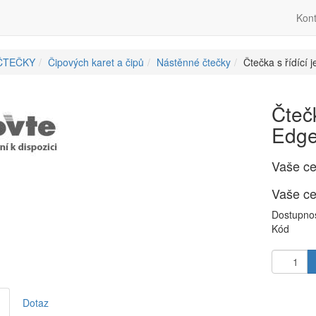
Kont
ČTEČKY
Čipových karet a čipů
Nástěnné čtečky
Čtečka s řídící
Čtečk
Edge
Vaše c
Vaše c
Dostupno
Kód
Dotaz