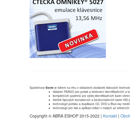
Společnost
Sovte
je lídrem na trhu v oblastech dodávek tiskových technolo
tiskáren FARGO pro potisk a kódování identifikačních a b
kompletních systémů pro výdej identifikačních karet včet
čteček čipových kontaktních a bezkontaktních karet HID p
technologií potisku a duplikace CD, DVD a Blue-ray medií
technologií pro tisk a aplikaci etiket v malých až střední
Copyright © ABRA ESHOP 2015-2022 |
Kontakt
|
Obch