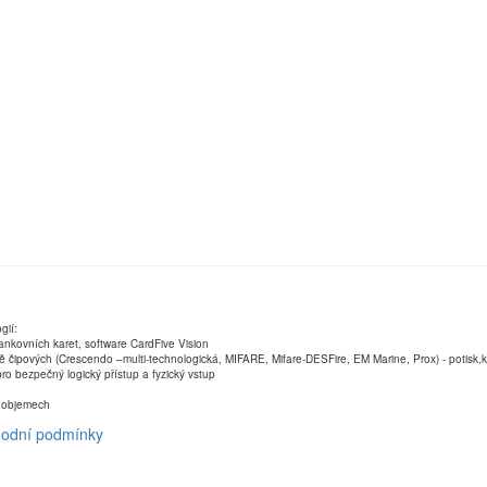
gií:
ankovních karet, software CardFive Vision
ně čipových (Crescendo –multi-technologická, MIFARE, Mifare-DESFire, EM Marine, Prox) - potisk
ro bezpečný logický přístup a fyzický vstup
ch objemech
odní podmínky