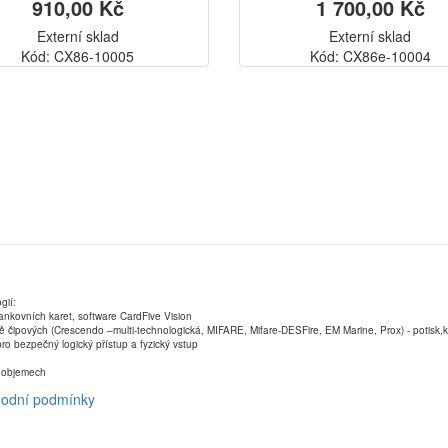
910,00 Kč
1 700,00 Kč
Externí sklad
Externí sklad
Kód: CX86-10005
Kód: CX86e-10004
gií:
ankovních karet, software CardFive Vision
ně čipových (Crescendo –multi-technologická, MIFARE, Mifare-DESFire, EM Marine, Prox) - potisk
ro bezpečný logický přístup a fyzický vstup
ch objemech
odní podmínky