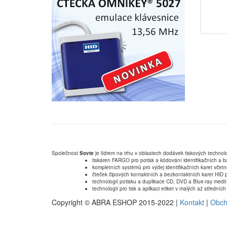
Společnost
Sovte
je lídrem na trhu v oblastech dodávek tiskových technolo
tiskáren FARGO pro potisk a kódování identifikačních a b
kompletních systémů pro výdej identifikačních karet včet
čteček čipových kontaktních a bezkontaktních karet HID p
technologií potisku a duplikace CD, DVD a Blue-ray medií
technologií pro tisk a aplikaci etiket v malých až střední
Copyright © ABRA ESHOP 2015-2022 |
Kontakt
|
Obch