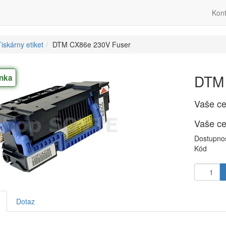
Kont
iskárny etiket
DTM CX86e 230V Fuser
DTM 
nka
Vaše c
Vaše c
Dostupno
Kód
Dotaz