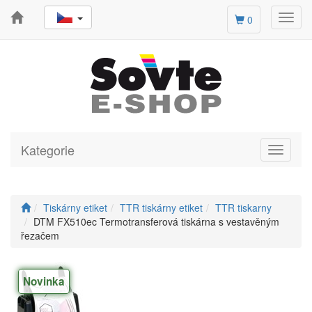
Toggl
0
navig
Kategorie
Toggle
navigati
Tiskárny etiket
TTR tiskárny etiket
TTR tiskarny
DTM FX510ec Termotransferová tiskárna s vestavěným
řezačem
Novinka