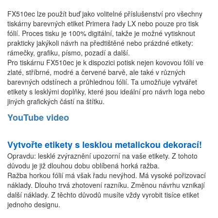
FX510ec lze použít buď jako volitelné příslušenství pro všechny
tiskárny barevných etiket Primera řady LX nebo pouze pro tisk
fólií. Proces tisku je 100% digitální, takže je možné vytisknout
prakticky jakýkoli návrh na předtištěné nebo prázdné etikety:
rámečky, grafiku, písmo, pozadí a další.
Pro tiskárnu FX510ec je k dispozici potisk nejen kovovou fólií ve
zlaté, stříbrné, modré a červené barvě, ale také v různých
barevných odstínech a průhlednou fólií. Ta umožňuje vytvářet
etikety s lesklými doplňky, které jsou ideální pro návrh loga nebo
jiných grafických částí na štítku.
YouTube video
Vytvořte etikety s lesklou metalickou dekorací!
Opravdu: lesklé zvýraznění upozorní na vaše etikety. Z tohoto
důvodu je již dlouhou dobu oblíbená horká ražba.
Ražba horkou fólií má však řadu nevýhod. Má vysoké pořizovací
náklady. Dlouho trvá zhotovení razníku. Změnou návrhu vznikají
další náklady. Z těchto důvodů musíte vždy vyrobit tisíce etiket
jednoho designu.