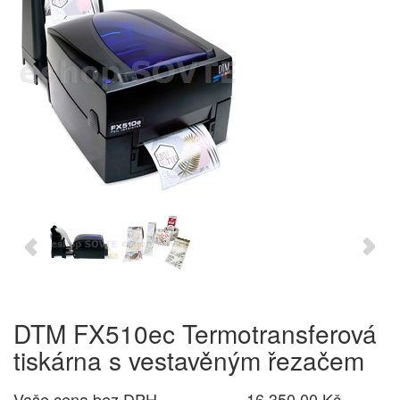
DTM FX510ec Termotransferová
tiskárna s vestavěným řezačem
Vaše cena bez DPH
16 350,00 Kč