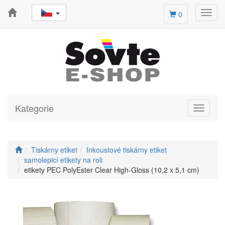
Toggl
0
navig
Kategorie
Toggle
navigati
Tiskárny etiket
Inkoustové tiskárny etiket
samolepicí etikety na roli
etikety PEC PolyEster Clear High-Gloss (10,2 x 5,1 cm)