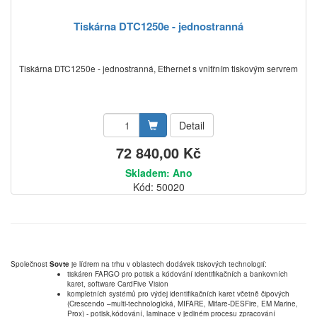
Tiskárna DTC1250e - jednostranná
Tiskárna DTC1250e - jednostranná, Ethernet s vnitřním tiskovým servrem
Detail
72 840,00 Kč
Skladem: Ano
Kód: 50020
Společnost
Sovte
je lídrem na trhu v oblastech dodávek tiskových technologií:
tiskáren FARGO pro potisk a kódování identifikačních a bankovních
karet, software CardFive Vision
kompletních systémů pro výdej identifikačních karet včetně čipových
(Crescendo –multi-technologická, MIFARE, Mifare-DESFire, EM Marine,
Prox) - potisk,kódování, laminace v jediném procesu zpracování