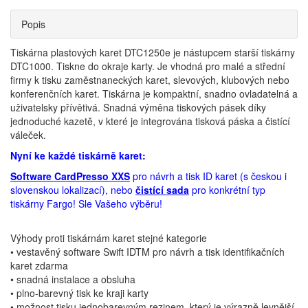
Popis
Tiskárna plastových karet DTC1250e je nástupcem starší tiskárny
DTC1000. Tiskne do okraje karty. Je vhodná pro malé a střední
firmy k tisku zaměstnaneckých karet, slevových, klubových nebo
konferenčních karet. Tiskárna je kompaktní, snadno ovladatelná a
uživatelsky přívětivá. Snadná výměna tiskových pásek díky
jednoduché kazetě, v které je integrována tisková páska a čistící
váleček.
Nyní ke každé tiskárně karet:
Software CardPresso XXS
pro návrh a tisk ID karet (s českou i
slovenskou lokalizací), nebo
čistící sada
pro konkrétní typ
tiskárny Fargo! Sle Vašeho výběru!
Výhody proti tiskárnám karet stejné kategorie
• vestavěný software Swift IDTM pro návrh a tisk identifikačních
karet zdarma
• snadná instalace a obsluha
• plno-barevný tisk ke kraji karty
• možnost tisku jednobarevným rezinem, který je výrazně levnější