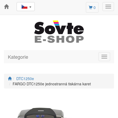
Toggl
0
navig
Kategorie
Toggle
navigati
DTC1250e
FARGO DTC1250e jednostranná tiskárna karet