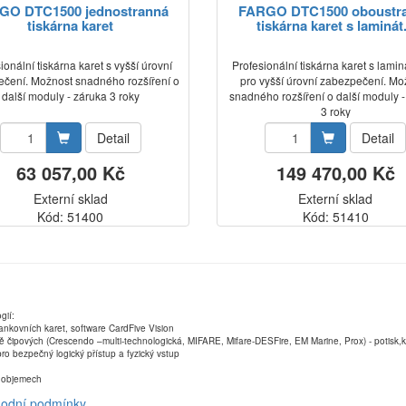
GO DTC1500 jednostranná
FARGO DTC1500 oboustr
tiskárna karet
tiskárna karet s laminát.
ionální tiskárna karet s vyšší úrovní
Profesionální tiskárna karet s lami
čení. Možnost snadného rozšíření o
pro vyšší úrovní zabezpečení. Mo
další moduly - záruka 3 roky
snadného rozšíření o další moduly 
3 roky
Detail
Detail
63 057,00 Kč
149 470,00 Kč
Externí sklad
Externí sklad
Kód: 51400
Kód: 51410
gií:
ankovních karet, software CardFive Vision
ně čipových (Crescendo –multi-technologická, MIFARE, Mifare-DESFire, EM Marine, Prox) - potisk
ro bezpečný logický přístup a fyzický vstup
ch objemech
odní podmínky