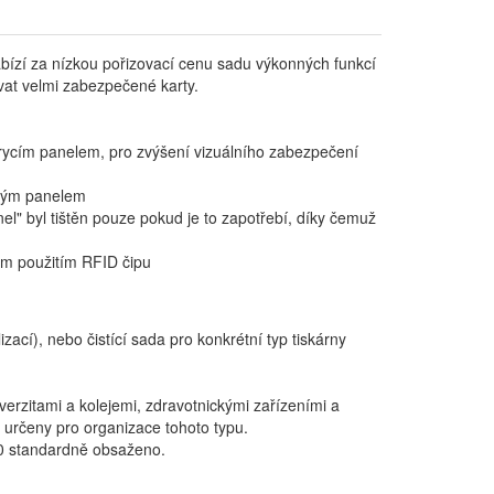
zí za nízkou pořizovací cenu sadu výkonných funkcí
vat velmi zabezpečené karty.
rycím panelem, pro zvýšení vizuálního zabezpečení
ovým panelem
el" byl tištěn pouze pokud je to zapotřebí, díky čemuž
ým použitím RFID čipu
zací), nebo čistící sada pro konkrétní typ tiskárny
iverzitami a kolejemi, zdravotnickými zařízeními a
 určeny pro organizace tohoto typu.
00 standardně obsaženo.