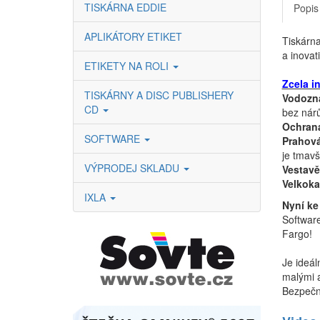
TISKÁRNA EDDIE
Popis
APLIKÁTORY ETIKET
Tiskárn
a inovat
ETIKETY NA ROLI
Zcela i
TISKÁRNY A DISC PUBLISHERY
Vodozn
CD
bez nárů
Ochrana
SOFTWARE
Prahová
je tmavš
VÝPRODEJ SKLADU
Vestav
Velkoka
IXLA
Nyní ke
Software
Fargo!
Je ideál
malými a
Bezpečno