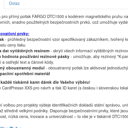
Dotaz
a pro přímý potisk FARGO DTC1500 s kodérem magnetického pruhu nabí
ivních, snadno použitelných bezpečnostních prvků, což umožňuje vydá
novativní prvky:
ak
- průhledný bezpečnostní vzor specifikovaný zákazníkem, tvořený k
stu ceny tisku
 dat vytištěných resinem
- skrytí všech informací vytištěných rezin
 hodnota používání rezinové pásky
- umožňuje, aby rezinový "K-pan
í a ostřejší text a čárové kódy.
ěný oboustranný modul
- oboustranný potisk lze aktivovat jednoduch
pacitní spotřební materiál
 každé tiskárně karet dárek dle Vašeho výběru!
 CardPresso XXS pro návrh a tisk ID karet (s českou i slovenskou lokali
ní volbou pro projekty výdeje identifikačních dokladů státní správou, un
ž středně velkými podniky. Disponuje bezpečnostními prvky, které jsou
st, nízká cena, inovace a univerzálnost – to vše je v tiskárně DTC15