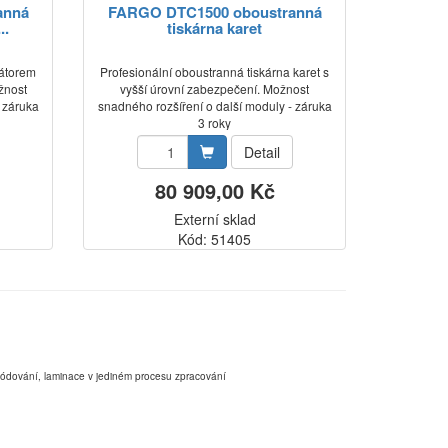
anná
FARGO DTC1500 oboustranná
..
tiskárna karet
nátorem
Profesionální oboustranná tiskárna karet s
žnost
vyšší úrovní zabezpečení. Možnost
- záruka
snadného rozšíření o další moduly - záruka
3 roky
Detail
80 909,00 Kč
Externí sklad
Kód: 51405
,kódování, laminace v jediném procesu zpracování