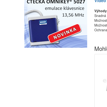
Video
Výhody 
Snadná 
Možnost 
Možnost 
Ochrana
Mohl