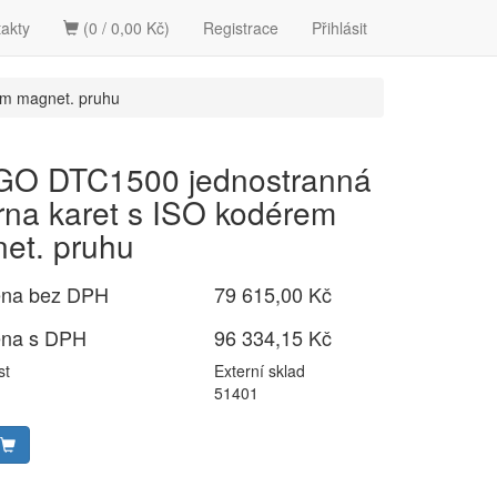
akty
(0 / 0,00 Kč)
Registrace
Přihlásit
em magnet. pruhu
O DTC1500 jednostranná
árna karet s ISO kodérem
et. pruhu
ena bez DPH
79 615,00 Kč
ena s DPH
96 334,15 Kč
st
Externí sklad
51401