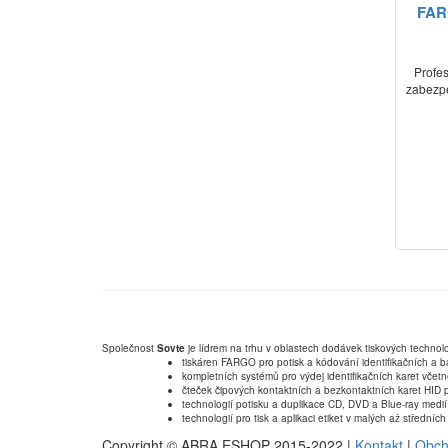
FAR
Profes
zabezpe
Společnost
Sovte
je lídrem na trhu v oblastech dodávek tiskových technolo
tiskáren FARGO pro potisk a kódování identifikačních a b
kompletních systémů pro výdej identifikačních karet včet
čteček čipových kontaktních a bezkontaktních karet HID p
technologií potisku a duplikace CD, DVD a Blue-ray medií
technologií pro tisk a aplikaci etiket v malých až střední
Copyright © ABRA ESHOP 2015-2022 |
Kontakt
|
Obch