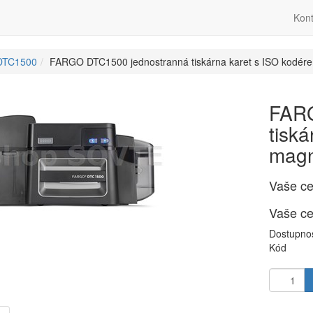
Kont
DTC1500
FARGO DTC1500 jednostranná tiskárna karet s ISO kodér
FARG
tisk
magn
Vaše c
Vaše c
Dostupno
Kód