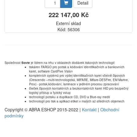
Detail
222 147,00 Kč
Externí sklad
Kód: 56306
Společnost
Sovte
je lídrem na trhu v oblastech dodávek tiskových technologií:
tiskáren FARGO pro potisk a kódování identifikačních a bankovních
karet, software CardFive Vision
kompletních systémů pro výdej identifikačních karet včetně čipových
(Crescendo –multi-technologická, MIFARE, Mifare-DESFire, EM Marine,
Prox) - potisk,kódování, laminace v jediném procesu zpracování
čteček čipových kontaktních a bezkontaktních karet HID pro bezpečný
logický přístup a fyzický vstup
technologií potisku a duplikace CD, DVD a Blue-ray medií
technologií pro tisk a aplikaci etiket v malých až středních objemech
Copyright © ABRA ESHOP 2015-2022 |
Kontakt
|
Obchodní
podmínky