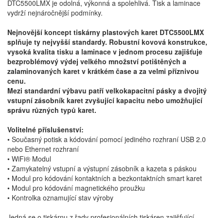
DTC5500LMX je odolná, výkonná a spolehlivá. Tisk a laminace
vydrží nejnáročnější podmínky.
Nejnovější koncept tiskárny plastových karet DTC5500LMX
splňuje ty nejvyšší standardy. Robustní kovová konstrukce,
vysoká kvalita tisku a laminace v jednom procesu zajišťuje
bezproblémový výdej velkého množství potištěných a
zalaminovaných karet v krátkém čase a za velmi příznivou
cenu.
Mezi standardní výbavu patří velkokapacitní pásky a dvojitý
vstupní zásobník karet zvyšující kapacitu nebo umožňující
správu různých typů karet.
Volitelné příslušenství:
• Současný potisk a kódování pomocí jediného rozhraní USB 2.0
nebo Ethernet rozhraní
• WiFi® Modul
• Zamykatelný vstupní a výstupní zásobník a kazeta s páskou
• Modul pro kódování kontaktních a bezkontaktních smart karet
• Modul pro kódování magnetického proužku
• Kontrolka oznamující stav výroby
Jedná se o tiskárnu z řady profesionálních tiskáren zajišťující