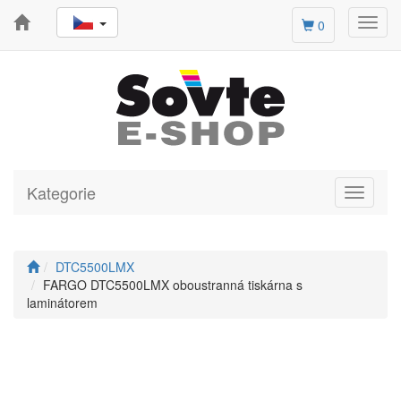
Toggl
0
navig
Kategorie
Toggle
navigati
DTC5500LMX
FARGO DTC5500LMX oboustranná tiskárna s
laminátorem