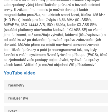
zabezpečený výdej identifikačních průkazů s bezpečnostními
prvky. K základnímu modelu je možné dokoupit kodér
magnetického proužku, kontaktních smart karet, čtečka 125 kHz
(HID Prox), kodér pro čtení/zápis 13,56 MHz (iCLASS®,
MIFARE®, ISO 14443 A/B, ISO 15693), kodér iCLASS SE®
(součást platformy otevřeného kódování iCLASS SE) se všemi
jeho funkcemi, což umožňuje vytvářet, kódovat (číst/zapisovat) a
od počátku až po dokončení provádět správu zabezpečených
dokladů. Můžete přímo na místě navrhovat personalizované
identifikační průkazy a poté je naprogramovat tak, aby byly
funkční s vaším systémem řízení fyzického přístupu (PACS), čímž
se zjednoduší vaše postupy objednávání, vydávání a správy
zásob karet. Volitelně je možné objednat Wifi příslušenství.
YouTube video
Parametry
Příslušenství
Dotaz