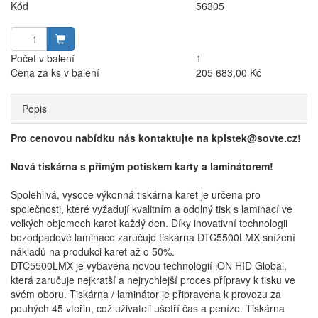
Kód
56305
Počet v balení
1
Cena za ks v balení
205 683,00 Kč
Popis
Pro cenovou nabídku nás kontaktujte na kpistek@sovte.cz!
Nová tiskárna s přímým potiskem karty a laminátorem!
Spolehlivá, vysoce výkonná tiskárna karet je určena pro
společnosti, které vyžadují kvalitním a odolný tisk s laminací ve
velkých objemech karet každý den. Díky inovativní technologii
bezodpadové laminace zaručuje tiskárna DTC5500LMX snížení
nákladů na produkci karet až o 50%.
DTC5500LMX je vybavena novou technologií iON HID Global,
která zaručuje nejkratší a nejrychlejší proces přípravy k tisku ve
svém oboru. Tiskárna / laminátor je připravena k provozu za
pouhých 45 vteřin, což uživateli ušetří čas a peníze. Tiskárna