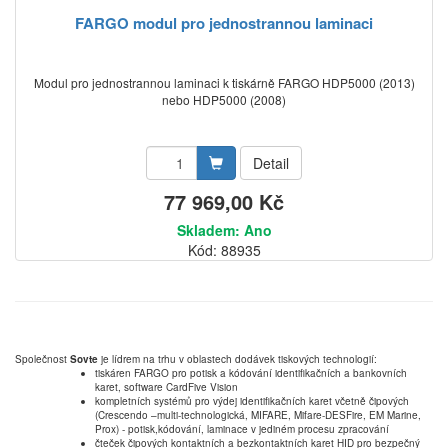
FARGO modul pro jednostrannou laminaci
Modul pro jednostrannou laminaci k tiskárně FARGO HDP5000 (2013)
nebo HDP5000 (2008)
Detail
77 969,00 Kč
Skladem: Ano
Kód: 88935
Společnost
Sovte
je lídrem na trhu v oblastech dodávek tiskových technologií:
tiskáren FARGO pro potisk a kódování identifikačních a bankovních
karet, software CardFive Vision
kompletních systémů pro výdej identifikačních karet včetně čipových
(Crescendo –multi-technologická, MIFARE, Mifare-DESFire, EM Marine,
Prox) - potisk,kódování, laminace v jediném procesu zpracování
čteček čipových kontaktních a bezkontaktních karet HID pro bezpečný