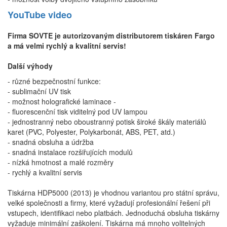
YouTube video
Firma SOVTE je autorizovaným distributorem tiskáren Fargo
a má velmi rychlý a kvalitní servis!
Další výhody
- různé bezpečnostní funkce:
- sublimační UV tisk
- možnost holografické laminace -
- fluorescenční tisk viditelný pod UV lampou
- jednostranný nebo oboustranný potisk široké škály materiálů
karet (PVC, Polyester, Polykarbonát, ABS, PET, atd.)
- snadná obsluha a údržba
- snadná instalace rozšiřujících modulů
- nízká hmotnost a malé rozměry
- rychlý a kvalitní servis
Tiskárna HDP5000
(2013)
je vhodnou variantou pro státní správu,
velké společnosti a firmy, které vyžadují profesionální řešení při
vstupech, identifikaci nebo platbách. Jednoduchá obsluha tiskárny
vyžaduje minimální zaškolení. Tiskárna má mnoho volitelných