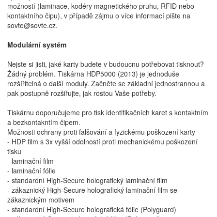
možností (laminace, kodéry magnetického pruhu, RFID nebo
kontaktního čipu), v případě zájmu o více informací pište na
sovte@sovte.cz.
Modulární systém
Nejste si jisti, jaké karty budete v budoucnu potřebovat tisknout?
Žádný problém. Tiskárna HDP5000
(2013)
je jednoduše
rozšířitelná o další moduly. Začněte se základní jednostrannou a
pak postupně rozšiřujte, jak rostou Vaše potřeby.
Tiskárnu doporučujeme pro tisk identifikačních karet s kontaktním
a bezkontakntím čipem.
Možnosti ochrany proti falšování a fyzickému poškození karty
- HDP film s 3x vyšší odolností proti mechanickému poškození
tisku
- laminační film
- laminační fólie
- standardní High-Secure holografický laminační film
- zákaznický High-Secure holografický laminační film se
zákaznickým motivem
- standardní High-Secure holografická fólie (Polyguard)