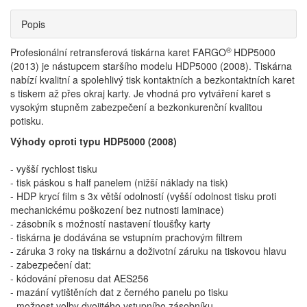
Popis
®
Profesionální retransferová tiskárna karet FARGO
HDP5000
(2013) j
e nástupcem staršího modelu HDP5000 (2008). Tiskárna
nabízí kvalitní a spolehlivý tisk kontaktních a bezkontaktních karet
s tiskem až přes okraj karty. Je vhodná pro vytváření karet s
vysokým stupněm zabezpečení a bezkonkurenční kvalitou
potisku.
Výhody oproti typu HDP5000 (2008)
- vyšší rychlost tisku
- tisk páskou s half panelem (nižší náklady na tisk)
- HDP krycí film s 3x větší odolností (vyšší odolnost tisku proti
mechanickému poškození bez nutnosti laminace)
- zásobník s možností nastavení tloušťky karty
- tiskárna je dodávána se vstupním prachovým filtrem
- záruka 3 roky na tiskárnu a doživotní záruku na tiskovou hlavu
- zabezpečení dat:
- kódování přenosu dat AES256
- mazání vytištěních dat z černého panelu po tisku
- možnost volby dvojitého vstupního zásobníku