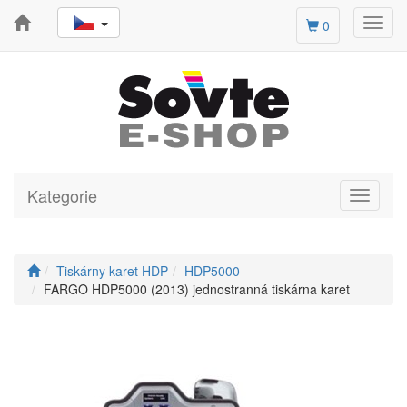
Toggl
0
navig
Kategorie
Toggle
navigati
Tiskárny karet HDP
HDP5000
FARGO HDP5000 (2013) jednostranná tiskárna karet