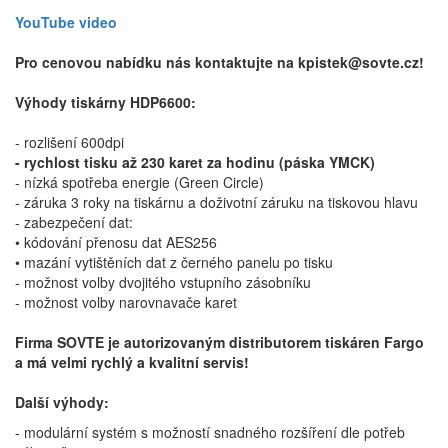
YouTube video
Pro cenovou nabídku nás kontaktujte na kpistek@sovte.cz!
Výhody tiskárny HDP6600:
- rozlišení 600dpi
- rychlost tisku až 230 karet za hodinu (páska YMCK)
- nízká spotřeba energie (Green Circle)
- záruka 3 roky na tiskárnu a doživotní záruku na tiskovou hlavu
- zabezpečení dat:
• kódování přenosu dat AES256
• mazání vytištěních dat z černého panelu po tisku
- možnost volby dvojitého vstupního zásobníku
- možnost volby narovnavače karet
Firma SOVTE je autorizovaným distributorem tiskáren Fargo
a má velmi rychlý a kvalitní servis!
Další výhody:
- modulární systém s možností snadného rozšíření dle potřeb