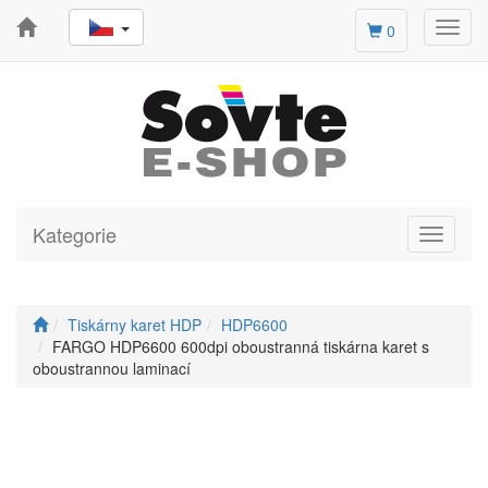
Toggl
0
navig
Kategorie
Toggle
navigati
Tiskárny karet HDP
HDP6600
FARGO HDP6600 600dpi oboustranná tiskárna karet s
oboustrannou laminací