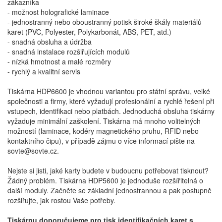
zákazníka
- možnost holografické laminace
- jednostranný nebo oboustranný potisk široké škály materiálů
karet (PVC, Polyester, Polykarbonát, ABS, PET, atd.)
- snadná obsluha a údržba
- snadná instalace rozšiřujících modulů
- nízká hmotnost a malé rozměry
- rychlý a kvalitní servis
Tiskárna HDP6600 je vhodnou variantou pro státní správu, velké
společnosti a firmy, které vyžadují profesionální a rychlé řešení při
vstupech, identifikaci nebo platbách. Jednoduchá obsluha tiskárny
vyžaduje minimální zaškolení. Tiskárna má mnoho volitelných
možností (laminace, kodéry magnetického pruhu, RFID nebo
kontaktního čipu), v případě zájmu o více informací pište na
sovte@sovte.cz.
Nejste si jisti, jaké karty budete v budoucnu potřebovat tisknout?
Žádný problém. Tiskárna HDP5600 je jednoduše rozšířitelná o
další moduly. Začněte se základní jednostrannou a pak postupně
rozšiřujte, jak rostou Vaše potřeby.
Tiskárnu doporučujeme pro tisk identifikačních karet s