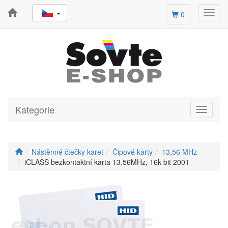
Toggl
0
navig
Kategorie
Toggle
navigati
Nástěnné čtečky karet
Čipové karty
13,56 MHz
iCLASS bezkontaktní karta 13.56MHz, 16k bit 2001