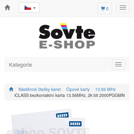
Toggl
0
navig
Kategorie
Toggle
navigati
Nástěnné čtečky karet
Čipové karty
13,56 MHz
iCLASS bezkontaktní karta 13.56MHz, 2k bit 2000PGGMN