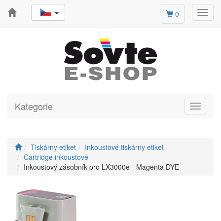
Toggl
0
navig
Kategorie
Toggle
navigati
Tiskárny etiket
Inkoustové tiskárny etiket
Cartridge inkoustové
Inkoustový zásobník pro LX3000e - Magenta DYE