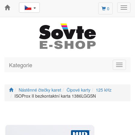
Toggl
0
navig
Kategorie
Toggle
navigati
Nástěnné čtečky karet
Čipové karty
125 kHz
ISOProx II bezkontaktní karta 1386LGGSN