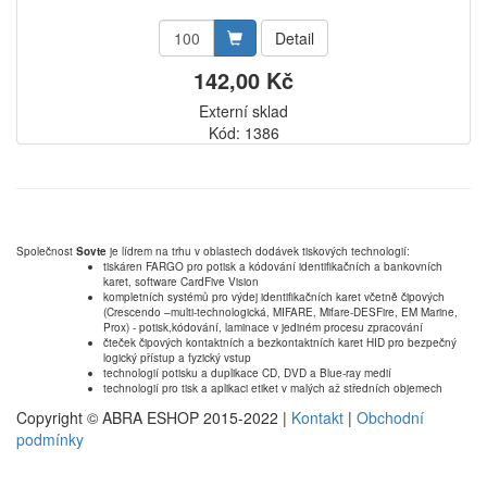
Detail
142,00 Kč
Externí sklad
Kód: 1386
Společnost
Sovte
je lídrem na trhu v oblastech dodávek tiskových technologií:
tiskáren FARGO pro potisk a kódování identifikačních a bankovních
karet, software CardFive Vision
kompletních systémů pro výdej identifikačních karet včetně čipových
(Crescendo –multi-technologická, MIFARE, Mifare-DESFire, EM Marine,
Prox) - potisk,kódování, laminace v jediném procesu zpracování
čteček čipových kontaktních a bezkontaktních karet HID pro bezpečný
logický přístup a fyzický vstup
technologií potisku a duplikace CD, DVD a Blue-ray medií
technologií pro tisk a aplikaci etiket v malých až středních objemech
Copyright © ABRA ESHOP 2015-2022 |
Kontakt
|
Obchodní
podmínky