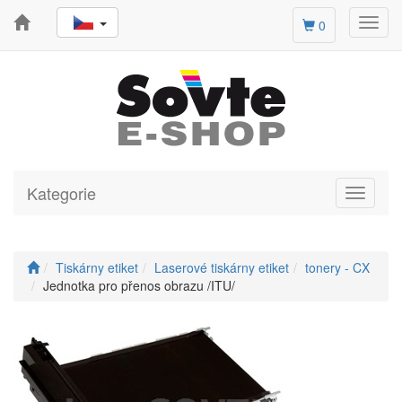
Toggl
0
navig
Kategorie
Toggle
navigati
Tiskárny etiket
Laserové tiskárny etiket
tonery - CX
Jednotka pro přenos obrazu /ITU/