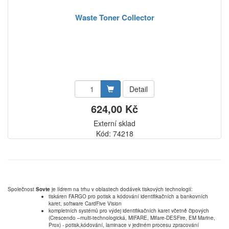
Waste Toner Collector
Detail
624,00 Kč
Externí sklad
Kód: 74218
Společnost
Sovte
je lídrem na trhu v oblastech dodávek tiskových technologií:
tiskáren FARGO pro potisk a kódování identifikačních a bankovních
karet, software CardFive Vision
kompletních systémů pro výdej identifikačních karet včetně čipových
(Crescendo –multi-technologická, MIFARE, Mifare-DESFire, EM Marine,
Prox) - potisk,kódování, laminace v jediném procesu zpracování