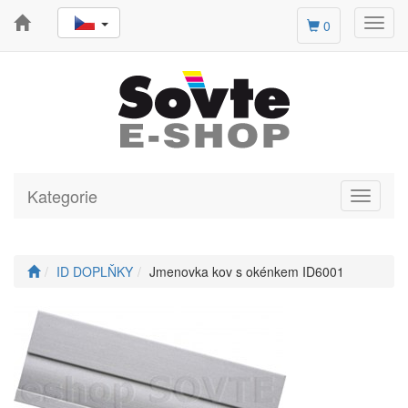
Toggl
0
navig
Kategorie
Toggle
navigati
ID DOPLŇKY
Jmenovka kov s okénkem ID6001